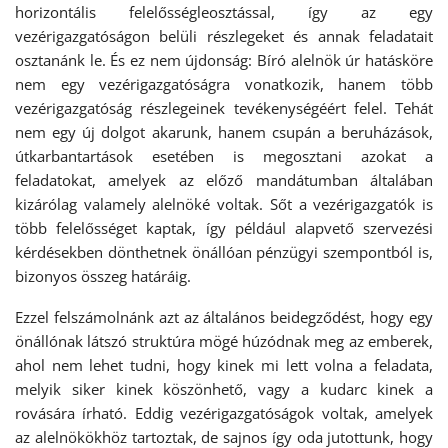
horizontális felelősségleosztással, így az egy
vezérigazgatóságon belüli részlegeket és annak feladatait
osztanánk le. És ez nem újdonság: Bíró alelnök úr hatásköre
nem egy vezérigazgatóságra vonatkozik, hanem több
vezérigazgatóság részlegeinek tevékenységéért felel. Tehát
nem egy új dolgot akarunk, hanem csupán a beruházások,
útkarbantartások esetében is megosztani azokat a
feladatokat, amelyek az előző mandátumban általában
kizárólag valamely alelnöké voltak. Sőt a vezérigazgatók is
több felelősséget kaptak, így például alapvető szervezési
kérdésekben dönthetnek önállóan pénzügyi szempontból is,
bizonyos összeg határáig.
Ezzel felszámolnánk azt az általános beidegződést, hogy egy
önállónak látszó struktúra mögé húzódnak meg az emberek,
ahol nem lehet tudni, hogy kinek mi lett volna a feladata,
melyik siker kinek köszönhető, vagy a kudarc kinek a
rovására írható. Eddig vezérigazgatóságok voltak, amelyek
az alelnökökhöz tartoztak, de sajnos így oda jutottunk, hogy