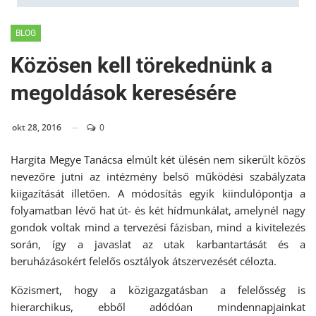
BLOG
Közösen kell törekednünk a
megoldások keresésére
okt 28, 2016
0
Hargita Megye Tanácsa elmúlt két ülésén nem sikerült közös
nevezőre jutni az intézmény belső működési szabályzata
kiigazítását illetően. A módosítás egyik kiindulópontja a
folyamatban lévő hat út- és két hídmunkálat, amelynél nagy
gondok voltak mind a tervezési fázisban, mind a kivitelezés
során, így a javaslat az utak karbantartását és a
beruházásokért felelős osztályok átszervezését célozta.
Közismert, hogy a közigazgatásban a felelősség is
hierarchikus, ebből adódóan mindennapjainkat