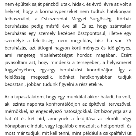
nem épültek saját pénzből utak, hidak, és évről évre az volt a
helyzet, hogy a kormánypénzeket nem tudtuk hatékonyan
felhasználni, a Csíkszeredai Megyei Sürgősségi Kórház
beruházása pedig másfél éve áll. És az, hogy számtalan
beruházás egy személy kezében összpontosul, illetve egy
személyé a felelősség, nem megoldás, hisz ha van 75
beruházás, azt átfogni nagyon körülményes és időigényes,
ami rengeteg hibalehetőséget hordoz magában. Ezért
javasoltam azt, hogy mindenki a térségében, a helyismeret
függvényében, egy-egy beruházást koordináljon. Így a
felelősség megoszlik, időnket hatékonyabban tudjuk
beosztani, jobban tudunk figyelni a részletekre.
Az a tapasztalatom, hogy egy munkálat akkor haladt, ha volt,
aki szinte naponta konfrontálódjon az építővel, tervezővel,
mérnökkel, az engedélyező hatóságokkal. Ezt bizonyítja az a
hat út és két híd, amelynek a felújítása az elmúlt négy
hónapban elindult, vagy legalább elmozdult a holtpontról, és
most már tudjuk, mit kell tenni, mint például a csíkpálfalvi út