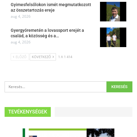
Gyimesfelsőlokon ismét megmutatkozott
az összetartozás ereje
aug 4, 2026
Gyergyóremetén a lovassport erejét a
család, a közösség és a…
aug 4, 2026
ELŐZŐ
KÖVETKEZŐ
1 A 1 414
TEVÉKENYSÉGEK