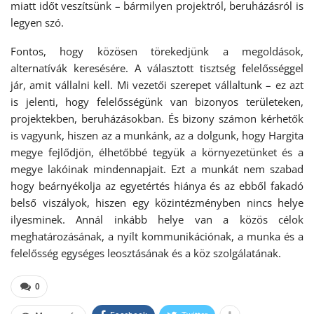
miatt időt veszítsünk – bármilyen projektról, beruházásról is
legyen szó.
Fontos, hogy közösen törekedjünk a megoldások,
alternatívák keresésére. A választott tisztség felelősséggel
jár, amit vállalni kell. Mi vezetői szerepet vállaltunk – ez azt
is jelenti, hogy felelősségünk van bizonyos területeken,
projektekben, beruházásokban. És bizony számon kérhetők
is vagyunk, hiszen az a munkánk, az a dolgunk, hogy Hargita
megye fejlődjön, élhetőbbé tegyük a környezetünket és a
megye lakóinak mindennapjait. Ezt a munkát nem szabad
hogy beárnyékolja az egyetértés hiánya és az ebből fakadó
belső viszályok, hiszen egy közintézményben nincs helye
ilyesminek. Annál inkább helye van a közös célok
meghatározásának, a nyílt kommunikációnak, a munka és a
felelősség egységes leosztásának és a köz szolgálatának.
0