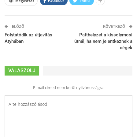
Megosztás
Facebook
Twitter
ELŐZŐ
KÖVETKEZŐ
Folytatódik az útjavítás
Patthelyzet a kissolymosi
Atyhában
útnál, ha nem jelentkeznek a
cégek
VÁLASZOLJ
E-mail címed nem kerül nyilvánosságra.