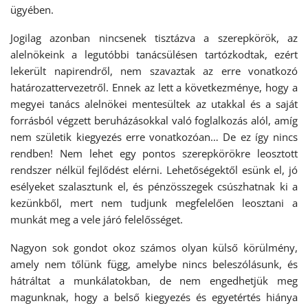
ügyében.
Jogilag azonban nincsenek tisztázva a szerepkörök, az
alelnökeink a legutóbbi tanácsülésen tartózkodtak, ezért
lekerült napirendről, nem szavaztak az erre vonatkozó
határozattervezetről. Ennek az lett a következménye, hogy a
megyei tanács alelnökei mentesültek az utakkal és a saját
forrásból végzett beruházásokkal való foglalkozás alól, amíg
nem születik kiegyezés erre vonatkozóan… De ez így nincs
rendben! Nem lehet egy pontos szerepkörökre leosztott
rendszer nélkül fejlődést elérni. Lehetőségektől esünk el, jó
esélyeket szalasztunk el, és pénzösszegek csúszhatnak ki a
kezünkből, mert nem tudjunk megfelelően leosztani a
munkát meg a vele járó felelősséget.
Nagyon sok gondot okoz számos olyan külső körülmény,
amely nem tőlünk függ, amelybe nincs beleszólásunk, és
hátráltat a munkálatokban, de nem engedhetjük meg
magunknak, hogy a belső kiegyezés és egyetértés hiánya