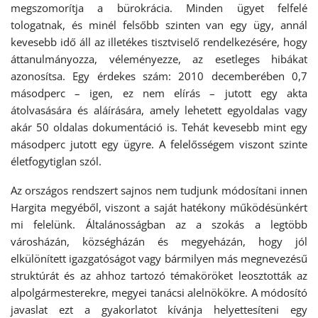
megszomorítja a bürokrácia. Minden ügyet felfelé
tologatnak, és minél felsőbb szinten van egy ügy, annál
kevesebb idő áll az illetékes tisztviselő rendelkezésére, hogy
áttanulmányozza, véleményezze, az esetleges hibákat
azonosítsa. Egy érdekes szám: 2010 decemberében 0,7
másodperc – igen, ez nem elírás – jutott egy akta
átolvasására és aláírására, amely lehetett egyoldalas vagy
akár 50 oldalas dokumentáció is. Tehát kevesebb mint egy
másodperc jutott egy ügyre. A felelősségem viszont szinte
életfogytiglan szól.
Az országos rendszert sajnos nem tudjunk módosítani innen
Hargita megyéből, viszont a saját hatékony működésünkért
mi felelünk. Általánosságban az a szokás a legtöbb
városházán, községházán és megyeházán, hogy jól
elkülönített igazgatóságot vagy bármilyen más megnevezésű
struktúrát és az ahhoz tartozó témaköröket leosztották az
alpolgármesterekre, megyei tanácsi alelnökökre. A módosító
javaslat ezt a gyakorlatot kívánja helyettesíteni egy