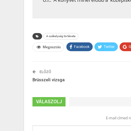
A székelység története
Megosztás
Facebook
Twitter
G
ELŐZŐ
Brüsszeli vizsga
VÁLASZOLJ
E-mail címed 