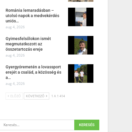
Románia lemaradásban –
utolsó napok a medvekérdés
uniós…
aug 4, 2026
Gyimesfelsőlokon ismét
megmutatkozott az
összetartozás ereje
aug 4, 2026
Gyergyóremetén a lovassport
erejét a család, a közösség és
a…
aug 4, 2026
ELŐZŐ
KÖVETKEZŐ
1 A 1 414