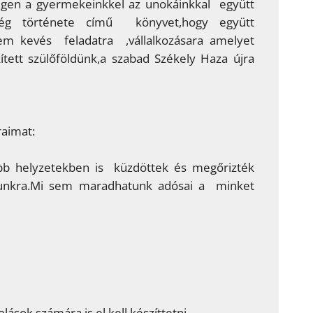
. Igen a gyermekeinkkel az unokáinkkal együtt
ég története című könyvet,hogy együtt
em kevés feladatra ,vállalkozásara amelyet
kített szülőföldünk,a szabad Székely Haza újra
raimat:
b helyzetekben is küzdöttek és megőrizték
munkra.Mi sem maradhatunk adósai a minket
ások számára is el kell készíttetni.