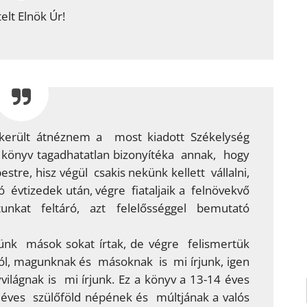
telt Elnök Úr!
került átnéznem a most kiadott Székelység
 könyv tagadhatatlan bizonyítéka annak, hogy
tre, hisz végül csakis nekünk kellett vállalni,
ó évtizedek után, végre fiataljaik a felnövekvő
at feltáró, azt felelősséggel bemutató
nünk mások sokat írtak, de végre felismertük
ról, magunknak és másoknak is mi írjunk, igen
ilágnak is mi írjunk. Ez a könyv a 13-14 éves
redéves szülőföld népének és múltjának a valós