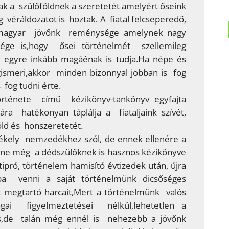
ak a szülőföldnek a szeretetét amelyért őseink
 véráldozatot is hoztak. A fiatal felcseperedő,
 magyar jövőnk reménysége amelynek nagy
ége is,hogy ősei történelmét szellemileg
 egyre inkább magáénak is tudja.Ha népe és
ismeri,akkor minden bizonnyal jobban is fog
 fog tudni érte.
örténete című kézikönyv-tankönyv egyfajta
ára hatékonyan táplálja a fiataljaink szívét,
ld és honszeretetét.
zékely nemzedékhez szól, de ennek ellenére a
ne még a dédszülőknek is hasznos kézikönyve
ipró, történelem hamisító évtizedek után, újra
kba venni a saját történelmünk dicsőséges
t megtartó harcait,Mert a történelmünk valós
gai figyelmeztetései nélkül,lehetetlen a
s,de talán még ennél is nehezebb a jövőnk