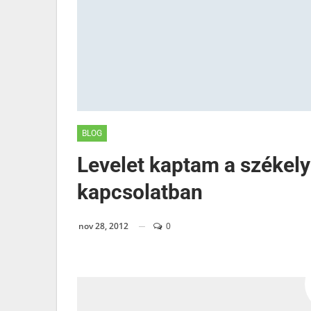
BLOG
Levelet kaptam a székel
kapcsolatban
nov 28, 2012
0