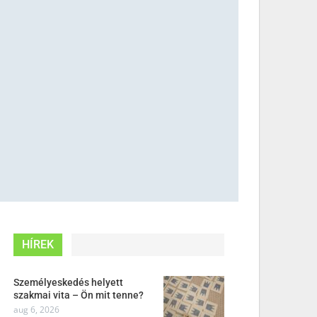
HÍREK
Személyeskedés helyett
szakmai vita – Ön mit tenne?
aug 6, 2026