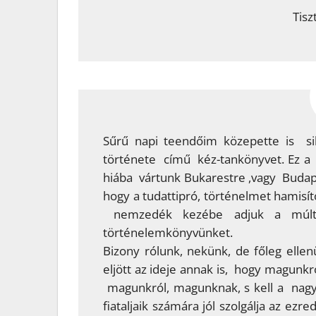
Tisz
Sűrű napi teendőim közepette is si
története című kéz-tankönyvet. Ez a
hiába vártunk Bukarestre ,vagy Budapes
hogy a tudattipró, történelmet hamisít
nemzedék kezébe adjuk a múltunk
történelemkönyvünket.
Bizony rólunk, nekünk, de főleg elle
eljött az ideje annak is, hogy magunk
magunkról, magunknak, s kell a nagyv
fiataljaik számára jól szolgálja az ez