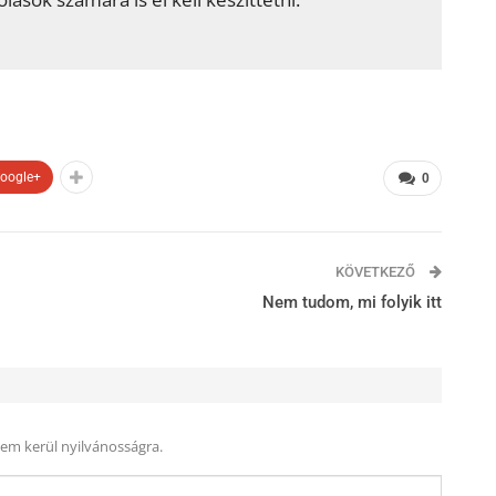
oogle+
0
KÖVETKEZŐ
Nem tudom, mi folyik itt
nem kerül nyilvánosságra.