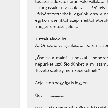
tudatos,áldozatok árán való vállalása
forgassuk olvassuk a Székelys
felvértezettebbek legyünk arra a n
egykori őseinktől szép eleiktől átörö
megteremtése jelent.
Tisztelt elnök úr!
Az Ön szavaival,ajánlásával zárom a so
„Őseink a mainál is sokkal nehezeb
népünket ,szülőföldünket a mi szá
követő székely nemzedékeknek.”
Adja Isten hogy így is legyen.
Üdv,…………………….
U.I.: A könyvet minél előbb a középiskol