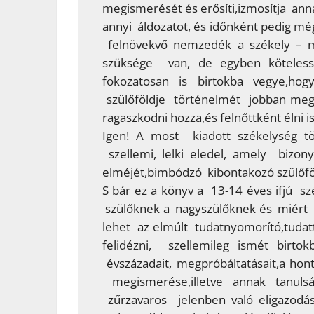
megismerését és erősíti,izmosítja ann
annyi áldozatot, és időnként pedig még
felnövekvő nemzedék a székely –
szüksége van, de egyben köteless
fokozatosan is birtokba vegye,hogy
szülőföldje történelmét jobban meg
ragaszkodni hozza,és felnőttként élni is
Igen! A most kiadott székelység t
szellemi, lelki eledel, amely bizony
elméjét,bimbódzó kibontakozó szülőfö
S bár ez a könyv a 13-14 éves ifjú s
szülőknek a nagyszülőknek és miért 
lehet az elmúlt tudatnyomorító,tudatt
felidézni, szellemileg ismét birto
évszázadait, megpróbáltatásait,a hon
megismerése,illetve annak tanulsá
zűrzavaros jelenben való eligazodá