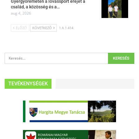
Gyergyóremetén a lovassport erejét a
család, a közösség és a…
aug 4, 2026
ELŐZŐ
KÖVETKEZŐ
1 A 1 414
TEVÉKENYSÉGEK