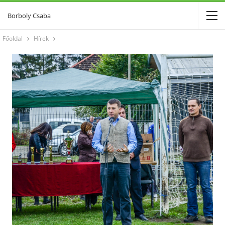
Borboly Csaba
Főoldal
Hírek