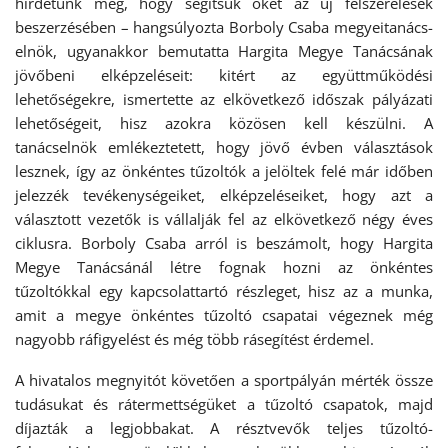
hirdetünk meg, hogy segítsük őket az új felszerelések
beszerzésében – hangsúlyozta Borboly Csaba megyeitanács-
elnök, ugyanakkor bemutatta Hargita Megye Tanácsának
jövőbeni elképzeléseit: kitért az együttműködési
lehetőségekre, ismertette az elkövetkező időszak pályázati
lehetőségeit, hisz azokra közösen kell készülni. A
tanácselnök emlékeztetett, hogy jövő évben választások
lesznek, így az önkéntes tűzoltók a jelöltek felé már időben
jelezzék tevékenységeiket, elképzeléseiket, hogy azt a
választott vezetők is vállalják fel az elkövetkező négy éves
ciklusra. Borboly Csaba arról is beszámolt, hogy Hargita
Megye Tanácsánál létre fognak hozni az önkéntes
tűzoltókkal egy kapcsolattartó részleget, hisz az a munka,
amit a megye önkéntes tűzoltó csapatai végeznek még
nagyobb ráfigyelést és még több rásegítést érdemel.
A hivatalos megnyitót követően a sportpályán mérték össze
tudásukat és rátermettségüket a tűzoltó csapatok, majd
díjazták a legjobbakat. A résztvevők teljes tűzoltó-