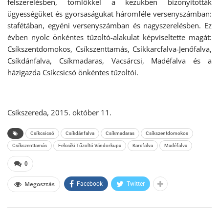
felszerelésben, tömlőkkel a kezükben bizonyították
ügyességüket és gyorsaságukat háromféle versenyszámban:
stafétában, egyéni versenyszámban és nagyszerelésben. Ez
évben nyolc önkéntes tűzoltó-alakulat képviseltette magát:
Csíkszentdomokos, Csíkszenttamás, Csíkkarcfalva-Jenőfalva,
Csíkdánfalva, Csíkmadaras, Vacsárcsi, Madéfalva és a
házigazda Csíkcsicsó önkéntes tűzoltói.
Csíkszereda, 2015. október 11.
Csíkcsicsó
Csíkdánfalva
Csíkmadaras
Csíkszentdomokos
Csíkszenttamás
Felcsíki Tűzoltó Vándorkupa
Karcfalva
Madéfalva
0
Megosztás
Facebook
Twitter