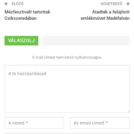
ELŐZŐ
KÖVETKEZŐ
Mézfesztivált tartottak
Átadták a felújított
Csíkszeredában
emlékművet Madéfalván
VÁLASZOLJ
E-mail címed nem kerül nyilvánosságra.