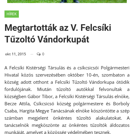
HÍREK
Megtartották az V. Felcsíki
Tűzoltó Vándorkupát
okt 11, 2015
0
A Felcsíki Kistérségi Társulás és a csíkcsicsói Polgármesteri
Hivatal közös szervezésében október 10-én, szombaton a
község adott otthont a Felcsíki Tűzoltó Vándorkupa ötödik
fordulójának. Miután tűzoltó autókkal felvonultak a
községben Gábor Tibor, a Felcsíki Kistérségi Társulás elnöke,
Becze Attila, Csíkcsicsó község polgármestere és Borboly
Csaba, Hargita Megye Tanácsának elnöke köszöntötte a szép
számban megjelent önkéntes tűzoltó alakulatokat. A
tanácselnök megköszönte az önkéntes tűzoltók áldozatos
munkáját, amelyet a közösség védelmében tesznek.