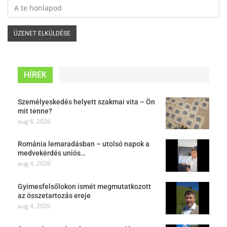
HÍREK
Személyeskedés helyett szakmai vita – Ön
mit tenne?
aug 6, 2026
Románia lemaradásban – utolsó napok a
medvekérdés uniós…
aug 4, 2026
Gyimesfelsőlokon ismét megmutatkozott
az összetartozás ereje
aug 4, 2026