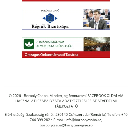
© 2026 - Borboly Csaba. Minden jog fenntartva!
FACEBOOK OLDALAM
HASZNÁLATI SZABÁLYZATA
ADATKEZELÉSI ÉS ADATVÉDELMI
TÁJÉKOZTATÓ
Elérhetőség: Szabadság tér 5., 530140 Csíkszereda (Románia) Telefon: +40
744 399 282 • E-mail:
info@borbolycsaba.ro
,
borbolycsaba@hargitamegye.ro