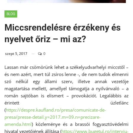
BLOG
Miccsrendelésre érzékeny és
nyelvet őriz – mi az?
szept 5, 2017
0
Lassan már csömörünk lehet a székelyudvarhelyi miccstől –
és nem azért, mert túl zsíros lenne -, de nem tudok elmenni
szó nélkül egy állami szerv, illetve annak vezetője
magatartása mellett, amellyel támogatja a nyilvánvaló – a
román sajtóban is elismert – provokációt. Legalábbis az
érintett üzletlánc
(
https://despre.kaufland.ro/presa/comunicate-de-
presa/presse-detail.y=2017.m=09.n=precizare-
amenda.html
) közleménye és a brassói fogyasztóvédelmi
hivatal vezetőjének állítása (
https://www.bugetul.ro/interviu-