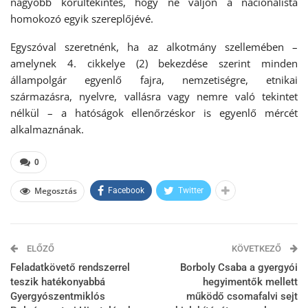
nagyobb körültekintés, hogy ne váljon a nacionalista
homokozó egyik szereplőjévé.
Egyszóval szeretnénk, ha az alkotmány szellemében –
amelynek 4. cikkelye (2) bekezdése szerint minden
állampolgár egyenlő fajra, nemzetiségre, etnikai
származásra, nyelvre, vallásra vagy nemre való tekintet
nélkül – a hatóságok ellenőrzéskor is egyenlő mércét
alkalmaznának.
0
Megosztás
Facebook
Twitter
ELŐZŐ
KÖVETKEZŐ
Feladatkövető rendszerrel
Borboly Csaba a gyergyói
teszik hatékonyabbá
hegyimentők mellett
Gyergyószentmiklós
működő csomafalvi sejt