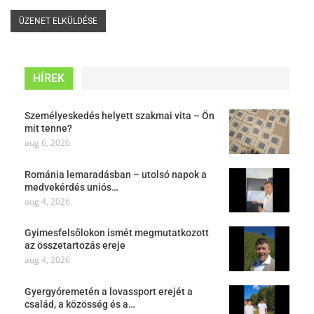
HÍREK
Személyeskedés helyett szakmai vita – Ön
mit tenne?
aug 6, 2026
Románia lemaradásban – utolsó napok a
medvekérdés uniós…
aug 4, 2026
Gyimesfelsőlokon ismét megmutatkozott
az összetartozás ereje
aug 4, 2026
Gyergyóremetén a lovassport erejét a
család, a közösség és a…