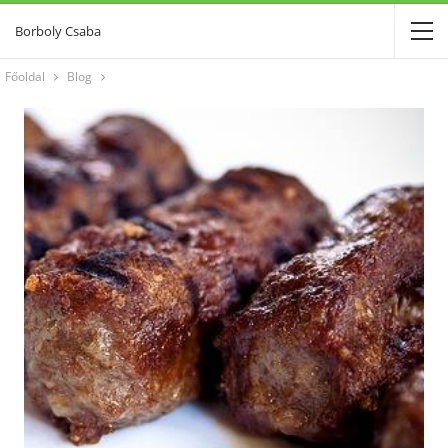
Borboly Csaba
Főoldal
Blog