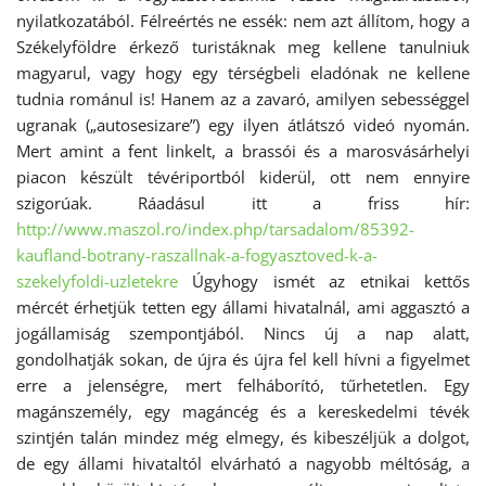
nyilatkozatából. Félreértés ne essék: nem azt állítom, hogy a
Székelyföldre érkező turistáknak meg kellene tanulniuk
magyarul, vagy hogy egy térségbeli eladónak ne kellene
tudnia románul is! Hanem az a zavaró, amilyen sebességgel
ugranak („autosesizare”) egy ilyen átlátszó videó nyomán.
Mert amint a fent linkelt, a brassói és a marosvásárhelyi
piacon készült tévériportból kiderül, ott nem ennyire
szigorúak. Ráadásul itt a friss hír:
http://www.maszol.ro/index.php/tarsadalom/85392-
kaufland-botrany-raszallnak-a-fogyasztoved-k-a-
szekelyfoldi-uzletekre
Úgyhogy ismét az etnikai kettős
mércét érhetjük tetten egy állami hivatalnál, ami aggasztó a
jogállamiság szempontjából. Nincs új a nap alatt,
gondolhatják sokan, de újra és újra fel kell hívni a figyelmet
erre a jelenségre, mert felháborító, tűrhetetlen. Egy
magánszemély, egy magáncég és a kereskedelmi tévék
szintjén talán mindez még elmegy, és kibeszéljük a dolgot,
de egy állami hivataltól elvárható a nagyobb méltóság, a