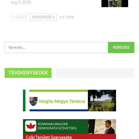
aug 4, 2026
ELŐZŐ
KÖVETKEZŐ
1 A 1 414
TEVÉKENYSÉGEK