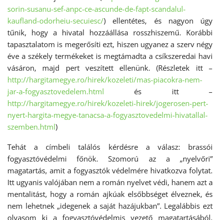
sorin-susanu-sef-anpc-ce-ascunde-de-fapt-scandalul-
kaufland-odorheiu-secuiesc/
) ellentétes, és nagyon úgy
tűnik, hogy a hivatal hozzáállása rosszhiszemű. Korábbi
tapasztalatom is megerősíti ezt, hiszen ugyanez a szerv négy
éve a székely termékeket is megtámadta a csíkszeredai havi
vásáron, majd pert veszített ellenünk. (Részletek itt –
http://hargitamegye.ro/hirek/kozeleti/mas-piacokra-nem-
jar-a-fogyasztovedelem.html
és itt –
http://hargitamegye.ro/hirek/kozeleti-hirek/jogerosen-pert-
nyert-hargita-megye-tanacsa-a-fogyasztovedelmi-hivatallal-
szemben.html
)
Tehát a címbeli találós kérdésre a válasz: brassói
fogyasztóvédelmi főnök. Szomorú az a „nyelvőri”
magatartás, amit a fogyasztók védelmére hivatkozva folytat.
Itt ugyanis valójában nem a román nyelvet védi, hanem azt a
mentalitást, hogy a román ajkúak elsőbbséget élveznek, és
nem lehetnek „idegenek a saját hazájukban”. Legalábbis ezt
olvasom ki a fogyasztóvédelmis vezető magatartásából,