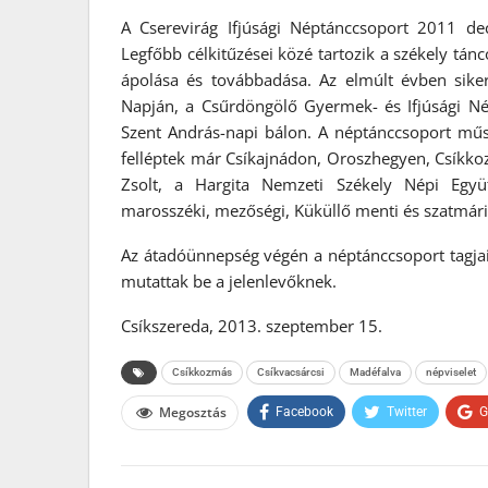
A Cserevirág Ifjúsági Néptánccsoport 2011 dec
Legfőbb célkitűzései közé tartozik a székely t
ápolása és továbbadása. Az elmúlt évben sike
Napján, a Csűrdöngölő Gyermek- és Ifjúsági N
Szent András-napi bálon. A néptánccsoport műs
felléptek már Csíkajnádon, Oroszhegyen, Csíkko
Zsolt, a Hargita Nemzeti Székely Népi Együtt
marosszéki, mezőségi, Küküllő menti és szatmári
Az átadóünnepség végén a néptánccsoport tagjai fe
mutattak be a jelenlevőknek.
Csíkszereda, 2013. szeptember 15.
Csíkkozmás
Csíkvacsárcsi
Madéfalva
népviselet
Megosztás
Facebook
Twitter
G