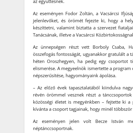
az együttesnek.
Az eseményen Fodor Zoltán, a Vacsárcsi Ifjúság
jelenlevőket, és örömét fejezte ki, hogy a hel
készíttetni, valamint biztatta a szervezet fiat
Tanácsának, illetve a Vacsárcsi Közbirtokosságn
Az ünnepségen részt vett Borboly Csaba, Ha
összefogás fontosságát, ugyanakkor gratulált a t
héten Oroszhegyen, ha pedig egy csoportot t
elismerése. A megyeelnök ismertette a program cé
népszerűsítése, hagyományaink ápolása.
– Az előző évek tapasztalatából kiindulva nag
révén örömmel vesznek részt a tánccsoportok él
közösségi életet is megyénkben – fejtette ki a
kívánta a csoport tagjainak, hogy minél többször 
Az eseményen jelen volt Becze István meg
néptánccsoportnak.