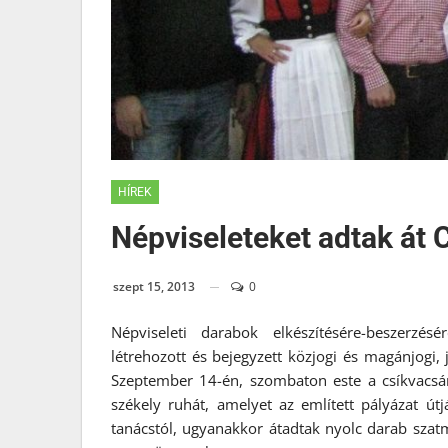
HÍREK
Népviseleteket adtak át 
szept 15, 2013
0
Népviseleti darabok elkészítésére-beszerzé
létrehozott és bejegyzett közjogi és magánjogi,
Szeptember 14-én, szombaton este a csíkvacsárc
székely ruhát, amelyet az említett pályázat út
tanácstól, ugyanakkor átadtak nyolc darab szatm