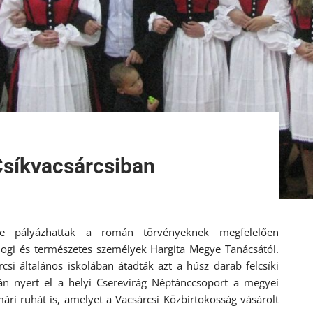
Csíkvacsárcsiban
sére pályázhattak a román törvényeknek megfelelően
 jogi és természetes személyek Hargita Megye Tanácsától.
si általános iskolában átadták azt a húsz darab felcsíki
ján nyert el a helyi Cserevirág Néptánccsoport a megyei
ári ruhát is, amelyet a Vacsárcsi Közbirtokosság vásárolt