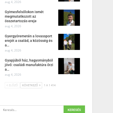
aug 4, 2026
Gyimesfelsőlokon ismét
megmutatkozott az
összetartozás ereje
aug 4, 2026
Gyergyóremetén a lovassport
erejét a család, a közösség és
a…
aug 4, 2026
Gyapjúból ház, hagyományból
jövő: családi manufaktúra őrzi
a…
aug 4, 2026
ELŐZŐ
KÖVETKEZŐ
1 A 1 414