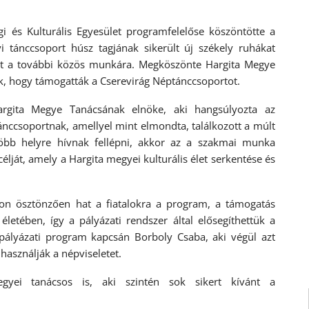
i és Kulturális Egyesület programfelelőse köszöntötte a
yi tánccsoport húsz tagjának sikerült új székely ruhákat
aljait a további közös munkára. Megköszönte Hargita Megye
ak, hogy támogatták a Cserevirág Néptánccsoportot.
rgita Megye Tanácsának elnöke, aki hangsúlyozta az
ánccsoportnak, amellyel mint elmondta, találkozott a múlt
öbb helyre hívnak fellépni, akkor az a szakmai munka
lját, amely a Hargita megyei kulturális élet serkentése és
yon ösztönzően hat a fiatalokra a program, a támogatás
etében, így a pályázati rendszer által elősegíthettük a
 pályázati program kapcsán Borboly Csaba, aki végül azt
használják a népviseletet.
yei tanácsos is, aki szintén sok sikert kívánt a