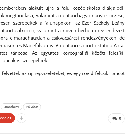
emberében alakult újra a falu középiskolás diákjaiból.
áncok megtanulása, valamint a néptánchagyományok őrzése,
resen szerepeltek a falunapokon, az Ezer Székely Leány
éptánctalálkozón, valamint a novemberben megrendezett
ora elmaradhatatlan a csíkvacsárcsi rendezvényeken, de
zmáson és Madéfalván is. A néptánccsoport oktatója Antal
es táncosa. Az együttes koreográfiái között felcsíki,
 táncok is szerepelnek.
lvették az új népviseleteket, és egy rövid felcsíki táncot
Oroszhegy
Pályázat
oogle+
0