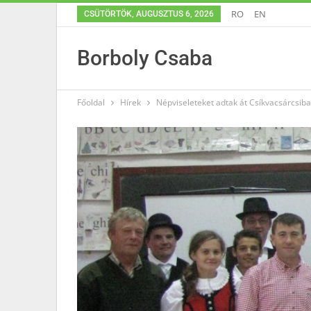
RO
EN
CSÜTÖRTÖK, AUGUSZTUS 6, 2026
Borboly Csaba
Főoldal
Hírek
Népviseleteket adtak át Csíkvacsárcsib