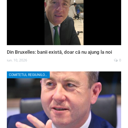
Din Bruxelles: banii există, doar că nu ajung la noi
iun. 10, 2026
0
COMITETUL REGIUNILOR EUROPENE