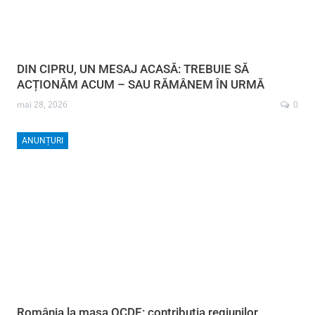
DIN CIPRU, UN MESAJ ACASĂ: TREBUIE SĂ
ACȚIONĂM ACUM – SAU RĂMÂNEM ÎN URMĂ
mai 28, 2026
0
ANUNȚURI
România la masa OCDE: contribuția regiunilor