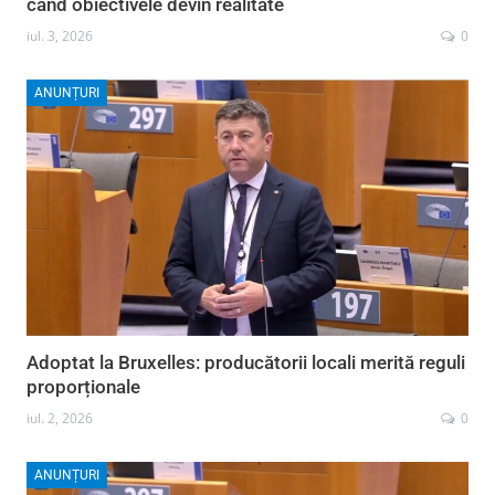
când obiectivele devin realitate
iul. 3, 2026
0
ANUNȚURI
Adoptat la Bruxelles: producătorii locali merită reguli
proporționale
iul. 2, 2026
0
ANUNȚURI