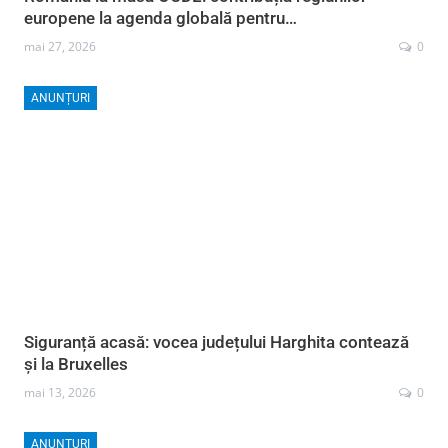
europene la agenda globală pentru…
mai 27, 2026
0
ANUNȚURI
Siguranță acasă: vocea județului Harghita contează
și la Bruxelles
mai 13, 2026
0
ANUNȚURI