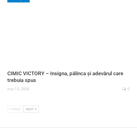
CIMIC VICTORY – Insigna, pălinca și adevărul care
trebuia spus
mai 13, 2026
0
PREV
NEXT