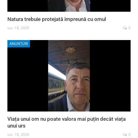
Natura trebuie protejată împreună cu omul
iun. 18, 2026
0
ANUNȚURI
Viața unui om nu poate valora mai puțin decât viața
unui urs
iun. 18, 2026
0