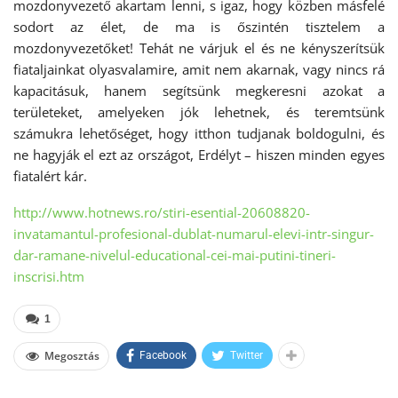
mozdonyvezető akartam lenni, s igaz, hogy közben másfelé
sodort az élet, de ma is őszintén tisztelem a
mozdonyvezetőket! Tehát ne várjuk el és ne kényszerítsük
fiataljainkat olyasvalamire, amit nem akarnak, vagy nincs rá
kapacitásuk, hanem segítsünk megkeresni azokat a
területeket, amelyeken jók lehetnek, és teremtsünk
számukra lehetőséget, hogy itthon tudjanak boldogulni, és
ne hagyják el ezt az országot, Erdélyt – hiszen minden egyes
fiatalért kár.
http://www.hotnews.ro/stiri-esential-20608820-
invatamantul-profesional-dublat-numarul-elevi-intr-singur-
dar-ramane-nivelul-educational-cei-mai-putini-tineri-
inscrisi.htm
1
Megosztás
Facebook
Twitter