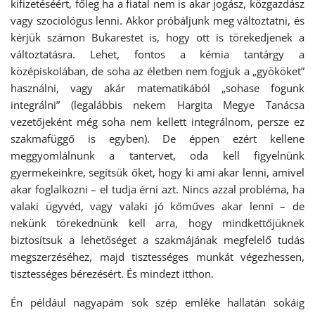
kifizetéséért, főleg ha a fiatal nem is akar jogász, közgazdász
vagy szociológus lenni. Akkor próbáljunk meg változtatni, és
kérjük számon Bukarestet is, hogy ott is törekedjenek a
változtatásra. Lehet, fontos a kémia tantárgy a
középiskolában, de soha az életben nem fogjuk a „gyököket”
használni, vagy akár matematikából „sohase fogunk
integrálni” (legalábbis nekem Hargita Megye Tanácsa
vezetőjeként még soha nem kellett integrálnom, persze ez
szakmafüggő is egyben). De éppen ezért kellene
meggyomlálnunk a tantervet, oda kell figyelnünk
gyermekeinkre, segítsük őket, hogy ki ami akar lenni, amivel
akar foglalkozni – el tudja érni azt. Nincs azzal probléma, ha
valaki ügyvéd, vagy valaki jó kőműves akar lenni – de
nekünk törekednünk kell arra, hogy mindkettőjüknek
biztosítsuk a lehetőséget a szakmájának megfelelő tudás
megszerzéséhez, majd tisztességes munkát végezhessen,
tisztességes bérezésért. És mindezt itthon.
Én például nagyapám sok szép emléke hallatán sokáig