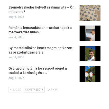
Személyeskedés helyett szakmai vita – Ön
mit tenne?
aug 6, 2026
Románia lemaradásban – utolsó napok a
medvekérdés uniós…
aug 4, 2026
Gyimesfelsőlokon ismét megmutatkozott
az összetartozás ereje
aug 4, 2026
Gyergyóremetén a lovassport erejét a
család, a közösség és a…
aug 4, 2026
ELŐZŐ
KÖVETKEZŐ
1 A 1 414