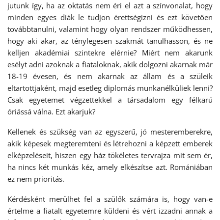
jutunk így, ha az oktatás nem éri el azt a színvonalat, hogy
minden egyes diák le tudjon érettségizni és ezt követően
továbbtanulni, valamint hogy olyan rendszer működhessen,
hogy aki akar, az ténylegesen szakmát tanulhasson, és ne
kelljen akadémiai szintekre elérnie? Miért nem akarunk
esélyt adni azoknak a fiataloknak, akik dolgozni akarnak már
18-19 évesen, és nem akarnak az állam és a szüleik
eltartottjaként, majd esetleg diplomás munkanélküliek lenni?
Csak egyetemet végzettekkel a társadalom egy félkarú
óriássá válna. Ezt akarjuk?
Kellenek és szükség van az egyszerű, jó mesteremberekre,
akik képesek megteremteni és létrehozni a képzett emberek
elképzeléseit, hiszen egy ház tökéletes tervrajza mit sem ér,
ha nincs két munkás kéz, amely elkészítse azt. Romániában
ez nem prioritás.
Kérdésként merülhet fel a szülők számára is, hogy van-e
értelme a fiatalt egyetemre küldeni és vért izzadni annak a