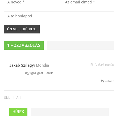
1 HOZZÁSZÓLÁS
11 évek ezelőtt
Jakab Szilágyi
Mondja
így igaz gratulálok…
Válasz
Oldal 1 | A 1
HÍREK