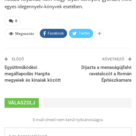
egyes idegennyelv-könyvek esetében.
0
Megosztás
Facebook
Twitter
ELŐZŐ
KÖVETKEZŐ
Együttműködési
Díjazta a menaságújfalvi
megállapodás Hargita
ravatalozót a Román
megyeiek és kínaiak között
Építészkamara
VÁLASZOLJ
E-mail címed nem kerül nyilvánosságra.