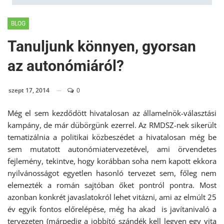
BLOG
Tanuljunk könnyen, gyorsan
az autonómiáról?
szept 17, 2014
0
Még el sem kezdődött hivatalosan az államelnök-választási
kampány, de már dübörgünk ezerrel. Az RMDSZ-nek sikerült
tematizálnia a politikai közbeszédet a hivatalosan még be
sem mutatott autonómiatervezetével, ami örvendetes
fejlemény, tekintve, hogy korábban soha nem kapott ekkora
nyilvánosságot egyetlen hasonló tervezet sem, főleg nem
elemezték a román sajtóban őket pontról pontra. Most
azonban konkrét javaslatokról lehet vitázni, ami az elmúlt 25
év egyik fontos előrelépése, még ha akad is javítanivaló a
tervezeten (márpedig a jobbító szándék kell legyen egy vita