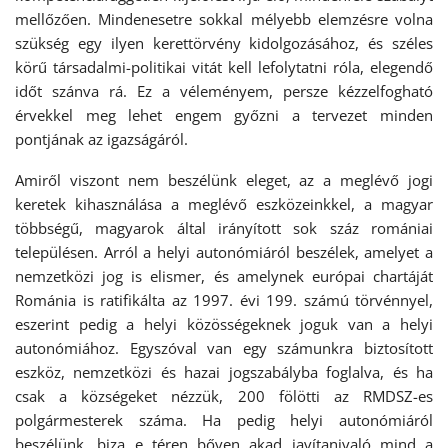
mellőzően. Mindenesetre sokkal mélyebb elemzésre volna
szükség egy ilyen kerettörvény kidolgozásához, és széles
körű társadalmi-politikai vitát kell lefolytatni róla, elegendő
időt szánva rá. Ez a véleményem, persze kézzelfogható
érvekkel meg lehet engem győzni a tervezet minden
pontjának az igazságáról.
Amiről viszont nem beszélünk eleget, az a meglévő jogi
keretek kihasználása a meglévő eszközeinkkel, a magyar
többségű, magyarok által irányított sok száz romániai
településen. Arról a helyi autonómiáról beszélek, amelyet a
nemzetközi jog is elismer, és amelynek európai chartáját
Románia is ratifikálta az 1997. évi 199. számú törvénnyel,
eszerint pedig a helyi közösségeknek joguk van a helyi
autonómiához. Egyszóval van egy számunkra biztosított
eszköz, nemzetközi és hazai jogszabályba foglalva, és ha
csak a községeket nézzük, 200 fölötti az RMDSZ-es
polgármesterek száma. Ha pedig helyi autonómiáról
beszélünk, biza e téren bőven akad javítanivaló mind a