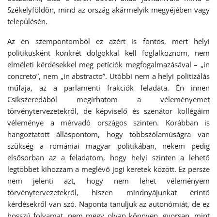
Székelyföldön, mind az ország akármelyik megyéjében vagy
településén.
Az én szempontomból ez azért is fontos, mert helyi
politikusként konkrét dolgokkal kell foglalkoznom, nem
elméleti kérdésekkel meg petíciók megfogalmazásával – „in
concreto”, nem „in abstracto”. Utóbbi nem a helyi politizálás
műfaja, az a parlamenti frakciók feladata. Én innen
Csíkszeredából megírhatom a véleményemet
törvénytervezetekről, de képviselő és szenátor kollégáim
véleménye a mérvadó országos szinten. Korábban is
hangoztatott álláspontom, hogy többszólamúságra van
szükség a romániai magyar politikában, nekem pedig
elsősorban az a feladatom, hogy helyi szinten a lehető
legtöbbet kihozzam a meglévő jogi keretek között. Ez persze
nem jelenti azt, hogy nem lehet véleményem
törvénytervezetekről, hiszen mindnyájunkat érintő
kérdésekről van szó. Naponta tanuljuk az autonómiát, de ez
hosszú folyamat, nem megy olyan könnyen, gyorsan, mint