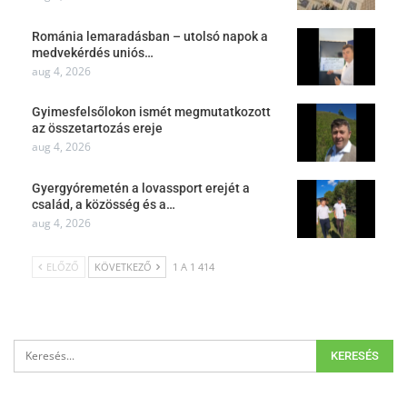
Románia lemaradásban – utolsó napok a
medvekérdés uniós…
aug 4, 2026
Gyimesfelsőlokon ismét megmutatkozott
az összetartozás ereje
aug 4, 2026
Gyergyóremetén a lovassport erejét a
család, a közösség és a…
aug 4, 2026
ELŐZŐ
KÖVETKEZŐ
1 A 1 414