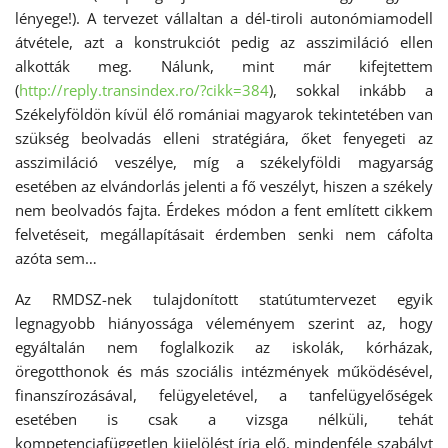
lényege!). A tervezet vállaltan a dél-tiroli autonómiamodell
átvétele, azt a konstrukciót pedig az asszimiláció ellen
alkották meg. Nálunk, mint már kifejtettem
(
http://reply.transindex.ro/?cikk=384
), sokkal inkább a
Székelyföldön kívül élő romániai magyarok tekintetében van
szükség beolvadás elleni stratégiára, őket fenyegeti az
asszimiláció veszélye, míg a székelyföldi magyarság
esetében az elvándorlás jelenti a fő veszélyt, hiszen a székely
nem beolvadós fajta. Érdekes módon a fent említett cikkem
felvetéseit, megállapításait érdemben senki nem cáfolta
azóta sem…
Az RMDSZ-nek tulajdonított statútumtervezet egyik
legnagyobb hiányossága véleményem szerint az, hogy
egyáltalán nem foglalkozik az iskolák, kórházak,
öregotthonok és más szociális intézmények működésével,
finanszírozásával, felügyeletével, a tanfelügyelőségek
esetében is csak a vizsga nélküli, tehát
kompetenciafüggetlen kijelölést írja elő, mindenféle szabályt