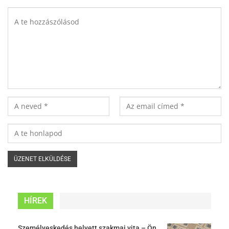
HÍREK
Személyeskedés helyett szakmai vita – Ön