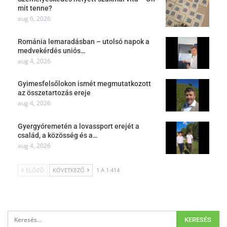
mit tenne?
aug 6, 2026
Románia lemaradásban – utolsó napok a
medvekérdés uniós…
aug 4, 2026
Gyimesfelsőlokon ismét megmutatkozott
az összetartozás ereje
aug 4, 2026
Gyergyóremetén a lovassport erejét a
család, a közösség és a…
aug 4, 2026
ELŐZŐ
KÖVETKEZŐ
1 A 1 414