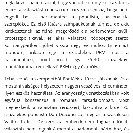
foglalkozni, hanem azzal, hogy vannak komoly kockázatai is
ennek a választási rendszenek, nevezetesen az, hogy nem
engedi be a parlamentbe a populista, nacionalista
szereplőket. Ez első látásra szimpatikusnak tűnhet, de akit
kirekesztenek, az felnő, megerősödik a parlamenten kívüli
protesztpolitikával, és akár választási többséget szerző
kormánypártként jöhet vissza négy év múlva. És én azt
mondom, inkább egy 5 százalékos PRM most a
parlamentben, mint majd egy 35-40 százaléknyi
mandátummal rendelkező PRM négy év múlva.
Tehát ebből a szempontból Pontáék a tűzzel játszanak, és a
mostani válságos helyzetben nagyon veszélyes lehet minden
ilyen eszköz használata. Az arányosság vonatkozásában volt
egyfajta konszenzus a romániai társadalomban. Most
meghekkelik a választási rendszert, kiszorítva a közel 20
százalékos populista Dan Diaconescut meg az 5 százalékos
Vadim Tudort. De ezek az emberek nem fognak eltűnni,
választóik nem fognak átmenni a parlamenti pártokhoz, és