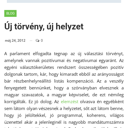
BLOG
Új törvény, új helyzet
máj 24, 2012
0
A parlament elfogadta tegnap az új választási törvényt,
amelynek vannak pozitívumai és negatívumai egyaránt. Az
egyéni választókerületes rendszert összességében pozitív
dolgonak tartom, kár, hogy kimaradt ebből az arányosságot
bár részbenhelyreállító listás kompenzáció. Az a veszély
fenyegetett bennünket, hogy a szórványban elvesznek a
magyar szavazatok, a magyar képviselet, de ezt némileg
korrigálták. Ez jó dolog. Az
elemzést
olvasva én egyébként
sem látom olyan vészesnek a helyzetet, sőt azt látom benne,
hogy jó jelöltekkel, jó programmal, koherens, világos
üzenettel akár a jelenleginél is nagyobb mandátumszámra