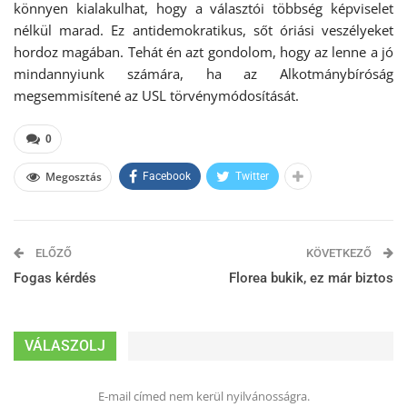
könnyen kialakulhat, hogy a választói többség képviselet
nélkül marad. Ez antidemokratikus, sőt óriási veszélyeket
hordoz magában. Tehát én azt gondolom, hogy az lenne a jó
mindannyiunk számára, ha az Alkotmánybíróság
megsemmisítené az USL törvénymódosítását.
0
Megosztás
Facebook
Twitter
ELŐZŐ
KÖVETKEZŐ
Fogas kérdés
Florea bukik, ez már biztos
VÁLASZOLJ
E-mail címed nem kerül nyilvánosságra.