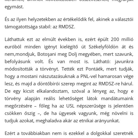
egymást.
És az ilyen helyzetekben az értékelődik fel, akinek a választói
támogatottsága stabil: az RMDSZ.
Láthattuk ezt az elmúlt években is, ezért épült 200 millió
euróból minden igényt kielégítő út Székelyföldön át és
nem,mondjuk, Botoşani meg Dolj megyében, mert szavunk,
befolyásunk volt. És van most is. Látható: javunkra
módosították a törvényt. Tették ezt Pontáék, mert tudják,
hogy a mostani nászutazásuknak a PNL-vel hamarosan vége
lesz, és majd a döntőbírói szerep megint az RMDSZ-re hárul.
De egy kicsit elkalandoztam, szóval a lényeg az, hogy e
törvény alapján reális lehetőséget látok mandátumaink
megőrzésére – főleg ha az USL népszerűsége is jelentően
csökken őszig –, de ha ügyesek vagyunk, még növelni is
tudjuk azokat, meghaladva akár az etnikai arányunkat.
Ezért a továbbiakban nem is ezekkel a dolgokkal szeretnék