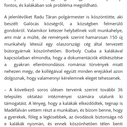
fontos, és kalákában sok probléma megoldható.
A jelenlévőket Radu Țăran polgármester is köszöntötte, aki
beszélt Galócás községről, a községben felmerülő
gondokról. Valamikor kétezer helybélinek volt munkahelye,
ami már a múlté, de reményeik szerint hamarosan 150 új
munkahely létesül egy olaszországi cég által tervezett
bútorgyárnak köszönhetően. Borboly Csaba a kalákával
kapcsolatban elmondta, hogy a dokumentációk előkészítése
a gyakran ellentmondásos romániai törvények miatt
nehezen megy, de kollégáival együtt minden erejükkel azon
dolgoznak, hogy valamennyi kérelemnek eleget tehessenek.
– A következő soros ülésen terveink szerint további 36
település oktatási intézményei számára utalunk ki
támogatást. A lényeg, hogy a kalákák elkezdődtek, tegnap is
Madéfalván vettem részt a munkában, és bízom benne, hogy
a gyerekek, főleg a legkisebbek, az óvodások biztonsága nő
e kalákák nyomán, és ennek köszönhetően télen benti