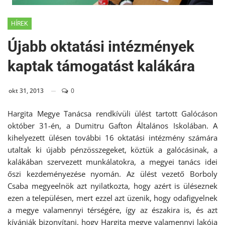
HÍREK
Újabb oktatási intézmények
kaptak támogatást kalákára
okt 31, 2013
0
Hargita Megye Tanácsa rendkívüli ülést tartott Galócáson
október 31-én, a Dumitru Gafton Általános Iskolában. A
kihelyezett ülésen további 16 oktatási intézmény számára
utaltak ki újabb pénzösszegeket, köztük a galócásinak, a
kalákában szervezett munkálatokra, a megyei tanács idei
őszi kezdeményezése nyomán. Az ülést vezető Borboly
Csaba megyeelnök azt nyilatkozta, hogy azért is üléseznek
ezen a településen, mert ezzel azt üzenik, hogy odafigyelnek
a megye valamennyi térségére, így az északira is, és azt
kívánják bizonyítani, hogy Hargita megye valamennyi lakója