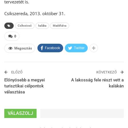
tervezetét is.
Csíkszereda, 2013. október 31.
Csíkcsicsó
kaláka
Madéfalva
0
Megosztás
Facebook
Twitter
ELŐZŐ
KÖVETKEZŐ
Előnyösebb a megyei
A lakosság fele részt vett a
turisztikai célpontok
kalákán
választása
VÁLASZOLJ