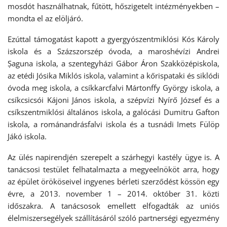
mosdót használhatnak, fűtött, hőszigetelt intézményekben –
mondta el az elöljáró.
Ezúttal támogatást kapott a gyergyószentmiklósi Kós Károly
iskola és a Százszorszép óvoda, a maroshévízi Andrei
Șaguna iskola, a szentegyházi Gábor Áron Szakközépiskola,
az etédi Jósika Miklós iskola, valamint a kőrispataki és siklódi
óvoda meg iskola, a csíkkarcfalvi Mártonffy György iskola, a
csíkcsicsói Kájoni János iskola, a szépvízi Nyírő József és a
csíkszentmiklósi általános iskola, a galócási Dumitru Gafton
iskola, a románandrásfalvi iskola és a tusnádi Imets Fülöp
Jákó iskola.
Az ülés napirendjén szerepelt a szárhegyi kastély ügye is. A
tanácsosi testület felhatalmazta a megyeelnököt arra, hogy
az épület örököseivel ingyenes bérleti szerződést kössön egy
évre, a 2013. november 1 – 2014. október 31. közti
időszakra. A tanácsosok emellett elfogadták az uniós
élelmiszersegélyek szállításáról szóló partnerségi egyezmény