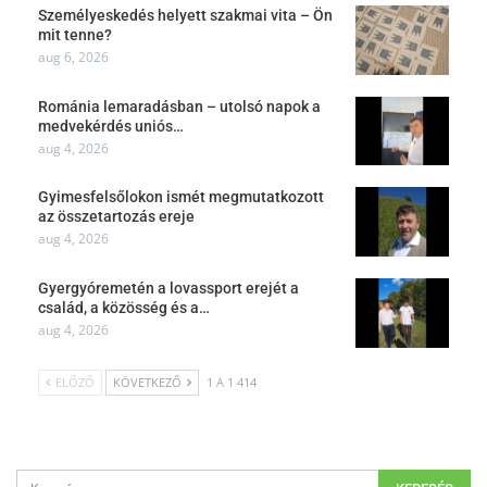
Személyeskedés helyett szakmai vita – Ön
mit tenne?
aug 6, 2026
Románia lemaradásban – utolsó napok a
medvekérdés uniós…
aug 4, 2026
Gyimesfelsőlokon ismét megmutatkozott
az összetartozás ereje
aug 4, 2026
Gyergyóremetén a lovassport erejét a
család, a közösség és a…
aug 4, 2026
ELŐZŐ
KÖVETKEZŐ
1 A 1 414