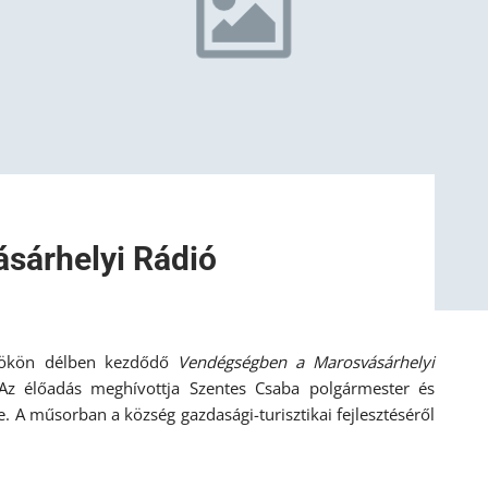
sárhelyi Rádió
tökön délben kezdődő
Vendégségben a Marosvásárhelyi
Az élőadás meghívottja Szentes Csaba polgármester és
 A műsorban a község gazdasági-turisztikai fejlesztéséről