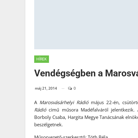
HÍREK
Vendégségben a Marosvá
máj 21, 2014
0
A
Marosv
ásárhelyi Rádió
május 22-én, csütör
Rádió
című műsora Madéfalváról jelentkezik. 
Borboly Csaba, Hargita Megye Tanácsának elnöke.
beszélgetnek.
Műsorvezető-szerkesztő: Tóth Béla.