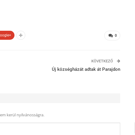
oogle+
0
KÖVETKEZŐ
Új községházát adtak át Parajdon
nem kerül nyilvánosságra.