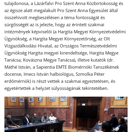
tulajdonosa, a Lázárfalvi Pro Szent Anna Közbirtokosság és
az égisze alatt megalakult Pro Szent Anna Egyesület által
összehívott megbeszélésen a téma fontosságát és
sürgősségét az is jelezte, hogy az érintett szakmai
intézmények képviselői (a Hargita Megyei Környezetvédelmi
Ügynökség, a Hargita Megyei Környezetőrség, az Olt
Vízgazdálkodási Hivatal, az Országos Természetvédelmi
Ügynökség Hargita megyei kirendeltsége, Hargita Megye
Tanácsa, Kovászna Megye Tanácsa), illetve kutatók (dr.
Máthé István, a Sapientia EMTE Biomérnöki Tanszékének
docense, Imecs István halbiológus, Szmolka Péter
erdőmérnök) is részt vettek a szakmai egyeztetésen, és
egyetértettek a helyzet súlyosságának tekintetében.