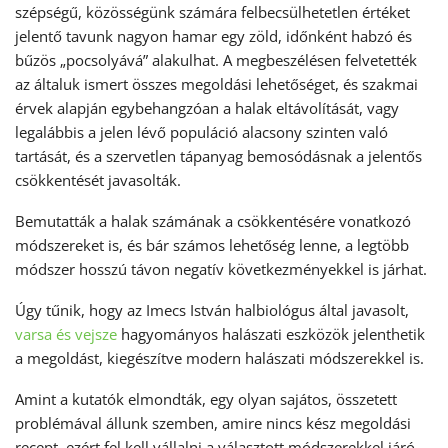
szépségű, közösségünk számára felbecsülhetetlen értéket
jelentő tavunk nagyon hamar egy zöld, időnként habzó és
bűzös „pocsolyává” alakulhat. A megbeszélésen felvetették
az általuk ismert összes megoldási lehetőséget, és szakmai
érvek alapján egybehangzóan a halak eltávolítását, vagy
legalábbis a jelen lévő populáció alacsony szinten való
tartását, és a szervetlen tápanyag bemosódásnak a jelentős
csökkentését javasolták.
Bemutatták a halak számának a csökkentésére vonatkozó
módszereket is, és bár számos lehetőség lenne, a legtöbb
módszer hosszú távon negatív következményekkel is járhat.
Úgy tűnik, hogy az Imecs István halbiológus által javasolt,
varsa és vejsze
hagyományos halászati eszközök jelenthetik
a megoldást, kiegészítve modern halászati módszerekkel is.
Amint a kutatók elmondták, egy olyan sajátos, összetett
problémával állunk szemben, amire nincs kész megoldási
recept, ezért fel kell vállalni a választott módszerekkel járó