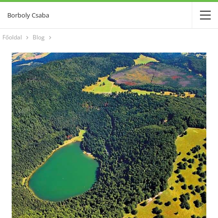
Borboly Csaba
Főoldal
Blog