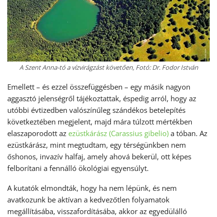
A Szent Anna-tó a vízvirágzást követően, Fotó: Dr. Fodor István
Emellett – és ezzel összefüggésben – egy másik nagyon
aggasztó jelenségről tájékoztattak, éspedig arról, hogy az
utóbbi évtizedben valószínűleg szándékos betelepítés
következtében megjelent, majd mára túlzott mértékben
elaszaporodott az
ezüstkárász (Carassius gibelio)
a tóban. Az
ezüstkárász, mint megtudtam, egy térségünkben nem
őshonos, invazív halfaj, amely ahová bekerül, ott képes
felborítani a fennálló ökológiai egyensúlyt.
A kutatók elmondták, hogy ha nem lépünk, és nem
avatkozunk be aktívan a kedvezőtlen folyamatok
megállításába, visszafordításába, akkor az egyedülálló