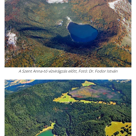
A Szent Anna-tó vízvirágzás előtt, Fotó: Dr. Fodor István