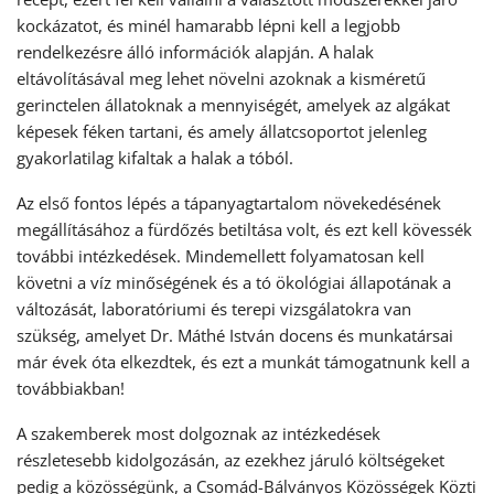
kockázatot, és minél hamarabb lépni kell a legjobb
rendelkezésre álló információk alapján. A halak
eltávolításával meg lehet növelni azoknak a kisméretű
gerinctelen állatoknak a mennyiségét, amelyek az algákat
képesek féken tartani, és amely állatcsoportot jelenleg
gyakorlatilag kifaltak a halak a tóból.
Az első fontos lépés a tápanyagtartalom növekedésének
megállításához a fürdőzés betiltása volt, és ezt kell kövessék
további intézkedések. Mindemellett folyamatosan kell
követni a víz minőségének és a tó ökológiai állapotának a
változását, laboratóriumi és terepi vizsgálatokra van
szükség, amelyet Dr. Máthé István docens és munkatársai
már évek óta elkezdtek, és ezt a munkát támogatnunk kell a
továbbiakban!
A szakemberek most dolgoznak az intézkedések
részletesebb kidolgozásán, az ezekhez járuló költségeket
pedig a közösségünk, a Csomád-Bálványos Közösségek Közti