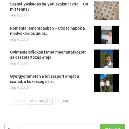
Személyeskedés helyett szakmai vita – Ön
mit tenne?
aug 6, 2026
Románia lemaradásban – utolsó napok a
medvekérdés uniós…
aug 4, 2026
Gyimesfelsőlokon ismét megmutatkozott
az összetartozás ereje
aug 4, 2026
Gyergyóremetén a lovassport erejét a
család, a közösség és a…
aug 4, 2026
ELŐZŐ
KÖVETKEZŐ
1 A 1 414