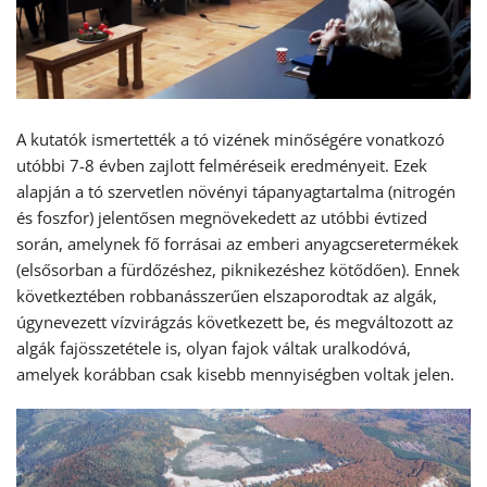
A kutatók ismertették a tó vizének minőségére vonatkozó
utóbbi 7-8 évben zajlott felméréseik eredményeit. Ezek
alapján a tó szervetlen növényi tápanyagtartalma (nitrogén
és foszfor) jelentősen megnövekedett az utóbbi évtized
során, amelynek fő forrásai az emberi anyagcseretermékek
(elsősorban a fürdőzéshez, piknikezéshez kötődően). Ennek
következtében robbanásszerűen elszaporodtak az algák,
úgynevezett vízvirágzás következett be, és megváltozott az
algák fajösszetétele is, olyan fajok váltak uralkodóvá,
amelyek korábban csak kisebb mennyiségben voltak jelen.