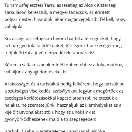
Turizmusfejlesztési Társulás (esetleg az Alcsík Kistérségi
Társuláson keresztül), a megyei tanácsok, az érintett
polgármesteri hivatalok, akár magáncégek stb. fel kell, hogy
vállaljuk!
Közösségi összefogásra hívom hát fel a térségünket, hogy
ezt az egyedülálló értékünket, térségünk büszkeségét meg
tudjuk őrizni a jövő nemzedékek számára is!
Kérem, csatlakozzanak minél többen ehhez a folyamathoz,
vállaljunk anyagi döntéseket is!
A lakosságot és a turistákat pedig felkérem, hogy tartsák be
a szükséges viselkedési szabályokat, legyünk megértőek az
esetleges korlátozásokkal kapcsolatban (pl. ne etessük a
halakat, ne szemeteljünk, használjuk az illemhelyeket és a
kijelölt útvonalakat stb.), hogy az unokáink is
gyönyörködhessenek majd a tó szépségében!
Borboly Csaba, Hargita Megye Tanácsának elnöke