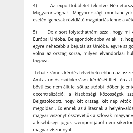
4) Az exporttöbbletet tekintve Németország
Magyarországnak. Magyarországi munkahelyek 
esetén igencsak rövidlátó magatartás lenne a vét
5) De a sort folytathatnám azzal, hogy mi v
Európai Unióba. Belegondolt abba valaki is, ho
egyre nehezebb a bejutás az Unióba, egyre szigor
volna az ország sorsa, milyen elvándorlási h
tagjává.
Tehát számos kérdés felvethető ebben az összefü
Ami az uniós csatlakozások kérdését illeti, én a
bővülése nem állt le, sőt az utóbbi időben jelent
decentralizáció, a kisebbségi közösségek sz
Beigazolódott, hogy két ország, két nép vétók 
megoldani. És ennek az állításnak a helyénvaló
magyar viszonyt összevetjük a szlovák–magyar v
a kisebbségi jogok szempontjából nem sikertö
magyar viszonnyal.