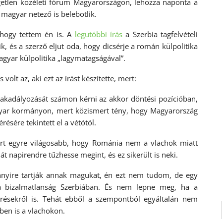
etlen közéleti fórum Magyarországon, lehozza naponta a
 magyar netező is belebotlik.
 ahogy tettem én is. A
legutóbbi írás
a Szerbia tagfelvételi
ik, és a szerző eljut oda, hogy dicsérje a román külpolitika
gyar külpolitika „lagymatagságával”.
olt az, aki ezt az írást készítette, mert:
adályozását számon kérni az akkor döntési pozícióban,
gyar kormányon, mert közismert tény, hogy Magyarország
ésére tekintett el a vétótól.
ert egyre világosabb, hogy Románia nem a vlachok miatt
 napirendre tűzhesse megint, és ez sikerült is neki.
re tartják annak magukat, én ezt nem tudom, de egy
ta bizalmatlanság Szerbiában. És nem lepne meg, ha a
résekről is. Tehát ebből a szempontból egyáltalán nem
iben is a vlachokon.