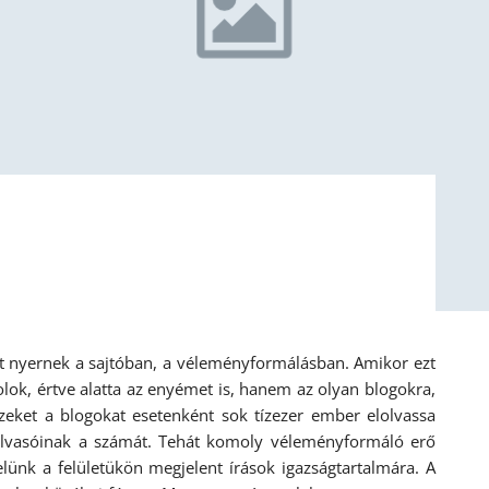
et nyernek a sajtóban, a véleményformálásban. Amikor ezt
ok, értve alatta az enyémet is, hanem az olyan blogokra,
eket a blogokat esetenként sok tízezer ember elolvassa
olvasóinak a számát. Tehát komoly véleményformáló erő
telünk a felületükön megjelent írások igazságtartalmára. A