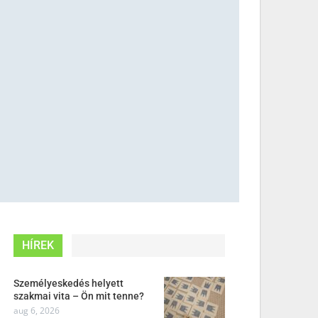
HÍREK
Személyeskedés helyett
szakmai vita – Ön mit tenne?
aug 6, 2026