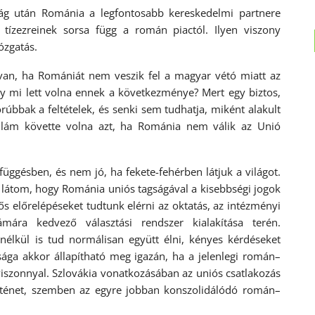
 után Románia a legfontosabb kereskedelmi partnere
tízezreinek sorsa függ a román piactól. Ilyen viszony
ózgatás.
an, ha Romániát nem veszik fel a magyar vétó miatt az
gy mi lett volna ennek a következménye? Mert egy biztos,
úbbak a feltételek, és senki sem tudhatja, miként alakult
ullám követte volna azt, ha Románia nem válik az Unió
ggésben, és nem jó, ha fekete-fehérben látjuk a világot.
zt látom, hogy Románia uniós tagságával a kisebbségi jogok
ős előrelépéseket tudtunk elérni az oktatás, az intézményi
ámára kedvező választási rendszer kialakítása terén.
nélkül is tud normálisan együtt élni, kényes kérdéseket
sága akkor állapítható meg igazán, ha a jelenlegi román–
iszonnyal. Szlovákia vonatkozásában az uniós csatlakozás
rténet, szemben az egyre jobban konszolidálódó román–