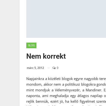
BLOG
Nem korrekt
márc 5, 2012
0
Napjainkra a közéleti blogok egyre nagyobb ter
mondom, akkor nem a politikusi blogokra gondol
mint mondjuk a Véleményvezér, a Mandiner. Ez
naponta, ami meghaladja egy átlagos napilap 
rejlik bennük, ezért jó, ha kellő figyelmet szen