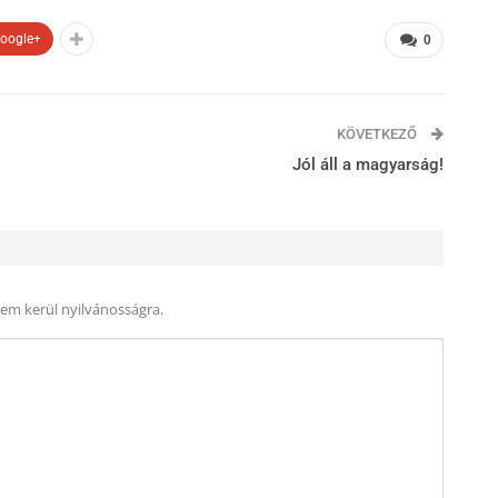
oogle+
0
KÖVETKEZŐ
Jól áll a magyarság!
nem kerül nyilvánosságra.