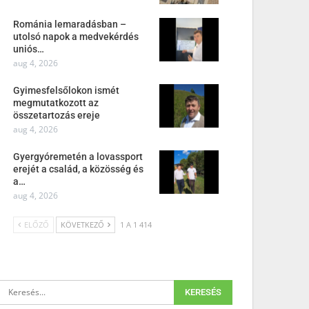
Románia lemaradásban –
utolsó napok a medvekérdés
uniós…
aug 4, 2026
Gyimesfelsőlokon ismét
megmutatkozott az
összetartozás ereje
aug 4, 2026
Gyergyóremetén a lovassport
erejét a család, a közösség és
a…
aug 4, 2026
ELŐZŐ
KÖVETKEZŐ
1 A 1 414