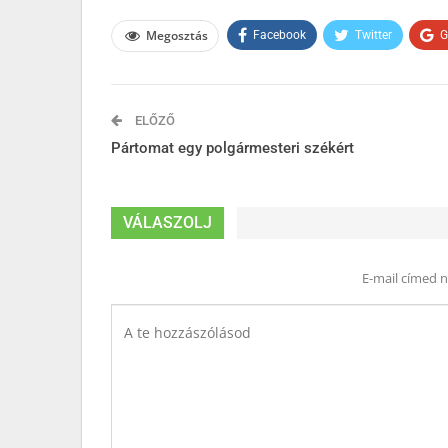
Megosztás
Facebook
Twitter
G
ELŐZŐ
Pártomat egy polgármesteri székért
VÁLASZOLJ
E-mail címed 