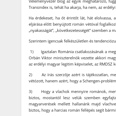
Véleményvezér blog az egyik meghatározó, függ
Transindex is, tehát ha akarja, ha nem, az erdélyi
Ha érdekeset, ha őt érintőt lát, hát elolvassa,
eljárása előtt benyújtott román vétóval foglalkoz
„nyakasságát”, „következetességét” szemben a ma
Szerintem igencsak felkészületlen és tendenciózus v
1) Igaztalan Románia csatlakozásának a megak
Orbán Viktor miniszterelnök vezette akkori ma
az erdélyi magyar legitim képviselet, az RMDSZ kér
2) Az írás szerzője azért is tájékozatlan, m
vétózott, hanem azért, hogy a Schengen-problémát
3) Hogy a vlachok mennyire románok, mennyi
biztos, mostantól lesz velük szemben egyfaj
magyarverések mellett hallanánk majd vlachve
biztos, hogy a harcias román fellépés segít bárm