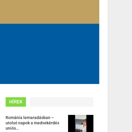
HÍREK
Románia lemaradásban –
utolsó napok a medvekérdés
uniós…