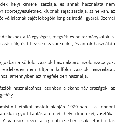
édek helyi címere, zászlaja, és annak használata nem
n sportegyesületnek, klubnak saját zászlaja, színe van, az
vállalatnak saját lobogója leng az irodái, gyárai, üzemei
endelkeznek a tájegységek, megyék és önkormányzatok is.
s zászlók, és itt ez sem zavar senkit, és annak használata
gokban a külföldi zászlók használatáról szóló szabályok,
endelkezés nem tiltja a külföldi zászlók használatát.
ához, amennyiben azt megfelelően használja.
zászlók használatához, azonban a skandináv országok, az
gedély.
amisított etnikai adatok alapján 1920-ban – a trianoni
okkal együtt kapták a területi, helyi címereket, zászlókat
 A városok neveit a legtöbb esetben csak lefordították