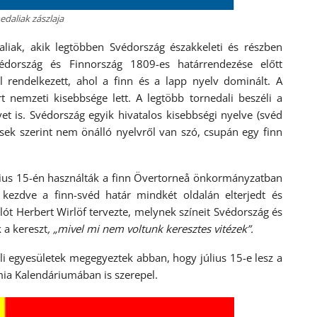
edaliak zászlaja
liak, akik legtöbben Svédország északkeleti és részben
édország és Finnország 1809-es határrendezése előtt
l rendelkezett, ahol a finn és a lapp nyelv dominált. A
 nemzeti kisebbsége lett. A legtöbb tornedali beszéli a
et is. Svédország egyik hivatalos kisebbségi nyelve (svéd
yesek szerint nem önálló nyelvről van szó, csupán egy finn
úlius 15-én használták a finn Övertorneå önkormányzatban
 kezdve a finn-svéd határ mindkét oldalán elterjedt és
lót Herbert Wirlöf tervezte, melynek színeit Svédország és
 a kereszt
, „mivel mi nem voltunk keresztes vitézek”.
li egyesületek megegyeztek abban, hogy július 15-e lesz a
mia Kalendáriumában is szerepel.