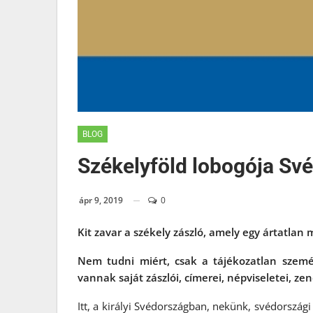
BLOG
Székelyföld lobogója Sv
ápr 9, 2019
0
Kit zavar a székely zászló, amely egy ártatla
Nem tudni miért, csak a tájékozatlan szem
vannak saját zászlói, címerei, népviseletei, 
Itt, a királyi Svédországban, nekünk, svédorszá