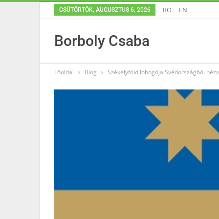
RO
EN
CSÜTÖRTÖK, AUGUSZTUS 6, 2026
Borboly Csaba
Főoldal
Blog
Székelyföld lobogója Svédországból néz