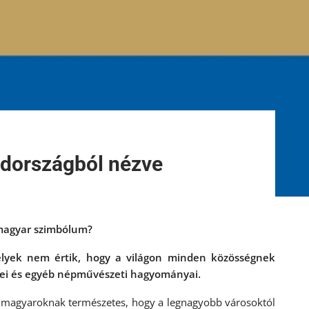
édországból nézve
n magyar szimbólum?
élyek nem értik, hogy a világon minden közösségnek
zenei és egyéb népművészeti hagyományai.
gi magyaroknak természetes, hogy a legnagyobb városoktól