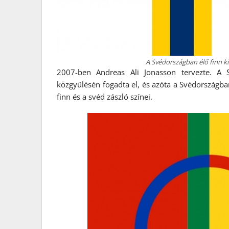
A Svédországban élő finn ki
2007-ben Andreas Ali Jonasson tervezte. A S
közgyűlésén fogadta el, és azóta a Svédországban
finn és a svéd zászló színei.