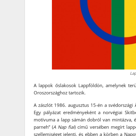
Lap
A lappok őslakosok Lappföldön, amelynek ter
Oroszországhoz tartozik.
A zászlót 1986. augusztus 15-én a svédországi 
Egy pályázat eredményeként a norvégiai Skitbo
motívuma a lapp sámán dobról van mintázva, és 
parneh” (
A Nap fiai
) című versében megírt lappo
szellemiséget jelenti, és ebben a körben a Napot 