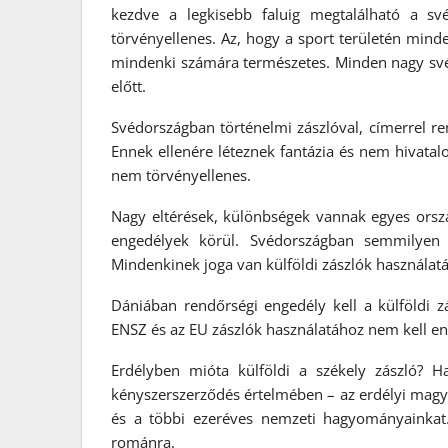
kezdve a legkisebb faluig megtalálható a sv
törvényellenes. Az, hogy a sport területén minde
mindenki számára természetes. Minden nagy svéd 
előtt.
Svédországban történelmi zászlóval, címerrel r
Ennek ellenére léteznek fantázia és nem hivatalo
nem törvényellenes.
Nagy eltérések, különbségek vannak egyes orszá
engedélyek körül. Svédországban semmilyen r
Mindenkinek joga van külföldi zászlók használat
Dániában rendőrségi engedély kell a külföldi 
ENSZ és az EU zászlók használatához nem kell en
Erdélyben mióta külföldi a székely zászló? H
kényszerszerződés értelmében – az erdélyi magyar
és a többi ezeréves nemzeti hagyományainkat.
románra.