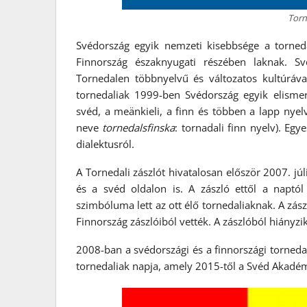
Torn
Svédország egyik nemzeti kisebbsége a torneda
Finnország északnyugati részében laknak. Sv
Tornedalen többnyelvű és változatos kultúráva
tornedaliak 1999-ben Svédország egyik elismert
svéd, a meänkieli, a finn és többen a lapp nyelv
neve
tornedalsfinska
: tornadali finn nyelv). Eg
dialektusról.
A Tornedali zászlót hivatalosan először 2007. j
és a svéd oldalon is. A zászló ettől a naptól
szimbóluma lett az ott élő tornedaliaknak. A zász
Finnország zászlóiból vették. A zászlóból hiányzik
2008-ban a svédországi és a finnországi torneda
tornedaliak napja, amely 2015-től a Svéd Akadé