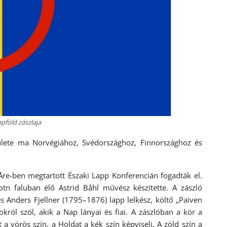
pföld zászlaja
ülete ma Norvégiához, Svédországhoz, Finnországhoz és
Åre-ben megtartott Északi Lapp Konferencián fogadták el.
tn faluban élő Astrid Båhl művész készítette. A zászló
Anders Fjellner (1795–1876) lapp lelkész, költő „Paiven
król szól, akik a Nap lányai és fiai. A zászlóban a kör a
a vörös szín, a Holdat a kék szín képviseli. A zöld szín a