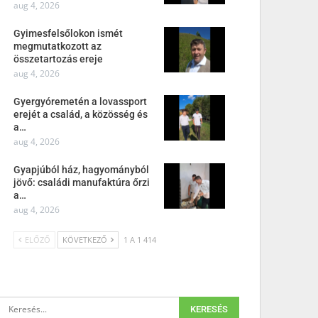
aug 4, 2026
Gyimesfelsőlokon ismét
megmutatkozott az
összetartozás ereje
aug 4, 2026
Gyergyóremetén a lovassport
erejét a család, a közösség és
a…
aug 4, 2026
Gyapjúból ház, hagyományból
jövő: családi manufaktúra őrzi
a…
aug 4, 2026
ELŐZŐ
KÖVETKEZŐ
1 A 1 414