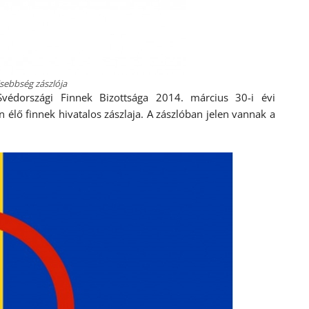
sebbség zászlója
védországi Finnek Bizottsága 2014. március 30-i évi
 élő finnek hivatalos zászlaja. A zászlóban jelen vannak a