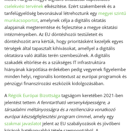
cselekvési tervének
elkészítése. Ezért szakemberek és a
tanfelügyelőség bevonásával létrehoztunk egy
megyei szintű
munkacsoportot
, amelynek célja a digitális oktatás
alapjainak megteremtése és fejlesztése a megye oktatási
intézményeiben. Az EU döntéshozói testületeit és
döntéshozóit arra kértük, hogy prioritásként kezeljék egyes
térségek által tapasztalt kihívásokat, amellyel a digitális
oktatásra való átállás terén szembesülnek. A digitális
szakadék eltörlése és a szükséges IT infrastruktúra
hiányának kárpótlása érdekében pedig vegyenek figyelembe
minden helyi, regionális kontextust az európai programok és
pénzügyi finanszírozási eszközök kidolgozásában.
A
Régiók Európai Bizottsága
tagságom keretében 2021-ben
jelentést tettem
A fenntartható versenyképességre, a
társadalmi méltányosságra és a rezilienciára vonatkozó
európai készségfejlesztési program
címmel, amely egy
szakmai javaslatot
jelent az EU szabályozások és jövőbeni
kiírások hatékonyabbá tétele szempontjából. A