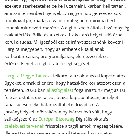
ezeket a szerkezeteket be kell üzemelni, karban kell tartani,
ami szintén embert igényel. Ez nagyon időigényes és sok
munkával jár, ráadásul valószínűleg nem minimálbért
kapnak mindezért cserébe. A digitalizáció által a tevékenység
csak átértékelődik, és a kétkezi fizikai erő helyett előtérbe
kerül a tudás. Mi igazából ezt az irányt szeretnénk követni
Hargita megyében, hogy az emberek kitaláljanak,
karbantartsanak, programáljanak, elemezzenek és
értékesítsenek a digitalizáció segítségével.
Hargita Megye Tanácsa
felkarolta az oktatással kapcsolatos
ügyeket, annak ellenére, hogy hatásköre korlátozott ezen a
területen. 2020-ban
állásfoglalást
fogalmaztunk meg az EU
felé az oktatás digitalizációjával kapcsolatosan, amelyet
tanácsülésen elvi határozattal el is fogadtak. A
járványhelyzet időszakában nyilvánvalóvá vált, hogy
szükségszerű az
Európai Bizottság
Digitális oktatási
cselekvési tervének
frissítése a tagállamok megsegítésére,
illetve Hargita megye digitális oktatással kapcsolatos