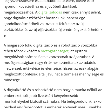
leegyszerűsítésére és átláthatóbbá tételére, illetve ezek
nyomon követéséhez és a jövőbeli döntések
megalapozásához. A
digitalizálódás
nem csak annyit jelent,
hogy digitális eszközöket használunk, hanem egy
gondolkodásmódbeli változást is feltételez: az új
eszközökkel és az új eljárásokkal új eredményeket érhetünk
el.
A magasabb fokú digitalizáció és a robotizáció vonzóbbá
teheti többek között a
mezőgazdaságot
, az újszerű
megoldások számos fiatalt vonzhatnak az ágazathoz. A
mezőgazdaságban nagy értéknek számítanak az adatok,
illetve ezek értékelése és elemzése, hiszen az ezek alapján
meghozott döntések által javulhat a termelés mennyisége és
minősége.
A digitalizáció és a robotizáció nem hagyja munka nélkül az
embereket, sőt jobb fizetésért kényelmesebb
munkahelyeket biztosít számukra. Ha belegondolunk, akkor
például egy fejőrobotot is emberek építenek meg. Továbbá