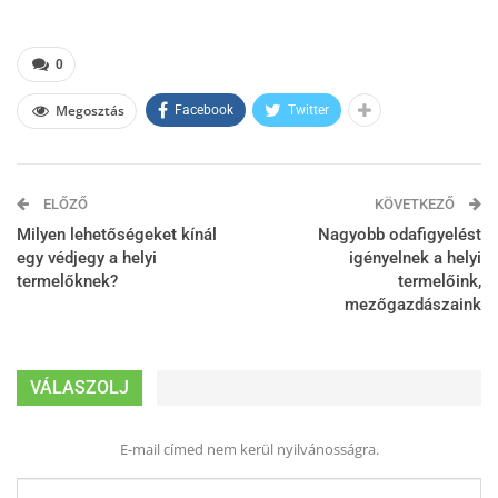
0
Megosztás
Facebook
Twitter
ELŐZŐ
KÖVETKEZŐ
Milyen lehetőségeket kínál
Nagyobb odafigyelést
egy védjegy a helyi
igényelnek a helyi
termelőknek?
termelőink,
mezőgazdászaink
VÁLASZOLJ
E-mail címed nem kerül nyilvánosságra.