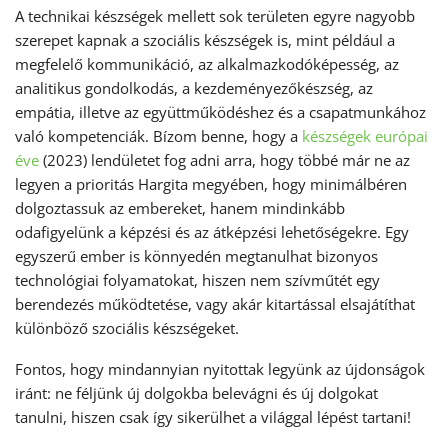
A technikai készségek mellett sok területen egyre nagyobb
szerepet kapnak a szociális készségek is, mint például a
megfelelő kommunikáció, az alkalmazkodóképesség, az
analitikus gondolkodás, a kezdeményezőkészség, az
empátia, illetve az együttműködéshez és a csapatmunkához
való kompetenciák. Bízom benne, hogy a
készségek európai
éve
(2023) lendületet fog adni arra, hogy többé már ne az
legyen a prioritás Hargita megyében, hogy minimálbéren
dolgoztassuk az embereket, hanem mindinkább
odafigyelünk a képzési és az átképzési lehetőségekre. Egy
egyszerű ember is könnyedén megtanulhat bizonyos
technológiai folyamatokat, hiszen nem szívműtét egy
berendezés működtetése, vagy akár kitartással elsajátíthat
különböző szociális készségeket.
Fontos, hogy mindannyian nyitottak legyünk az újdonságok
iránt: ne féljünk új dolgokba belevágni és új dolgokat
tanulni, hiszen csak így sikerülhet a világgal lépést tartani!