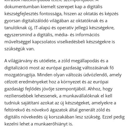
dokumentumban kiemelt szerepet kap a digitális
készségfejlesztés fontossága, hiszen az oktatás és képzés
gyorsan digitalizálódó világában az oktatóknak és a
tanulóknak új, IT-alapú és operatív jellegű készségekre,
egyszersmind a digitális, média- és információs
műveltséggel kapcsolatos viselkedésbeli készségekre is
szükségük van.
A világjárvány és utóélete, a zöld megállapodás és a
digitalizáció most az európai gazdaság változásának fő
mozgatórugója. Minden olyan változás üdvözlendő, amely
célzott eredményeket hoz a környezet és az európai
gazdasági fejlődés jövője szempontjából. Ahhoz, hogy
reziliensebbek lehessenek, a munkavállalóknak el kell
tudniuk sajátítani azokat az új készségeket, amelyekre a
feltörekvő és növekvő ágazatok által generált zöld és
digitális növekedés új korszakában lesz szükség. Ezzel pedig
kezelni lehet a munkaerőhiányt is.