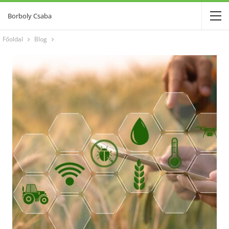
Borboly Csaba
Főoldal
Blog