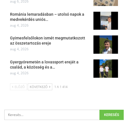
aug 6, 2026
Románia lemaradásban – utolsó napok a
medvekérdés uniós…
aug 4, 2026
Gyimesfelsőlokon ismét megmutatkozott
az összetartozás ereje
aug 4, 2026
Gyergyóremetén a lovassport erejét a
család, a közösség és a…
aug 4, 2026
ELŐZŐ
KÖVETKEZŐ
1 A 1 414