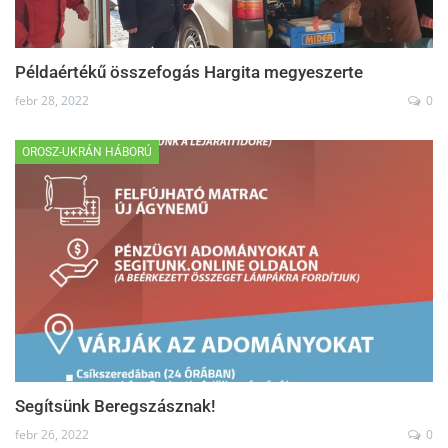
Példaértékű összefogás Hargita megyeszerte
febr 28, 2022
0
OROSZ-UKRÁN HÁBORÚ
Segítsünk Beregszásznak!
febr 26, 2022
0