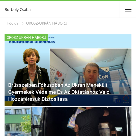
Borboly Csaba
Főoldal
OROSZ-UKRÁN HÁBORÚ
OROSZ-UKRÁN HÁBORÚ
Brüsszelben Fókuszban Az Ukrán Menekült
Gyermekek Védelme És Az Oktatáshoz Való
Hozzáférésük Biztosítása