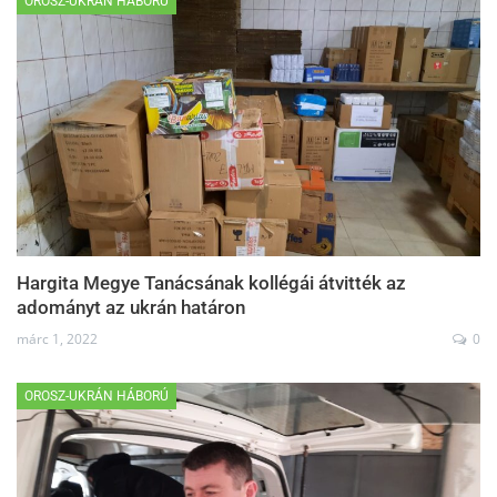
OROSZ-UKRÁN HÁBORÚ
Hargita Megye Tanácsának kollégái átvitték az
adományt az ukrán határon
márc 1, 2022
0
OROSZ-UKRÁN HÁBORÚ