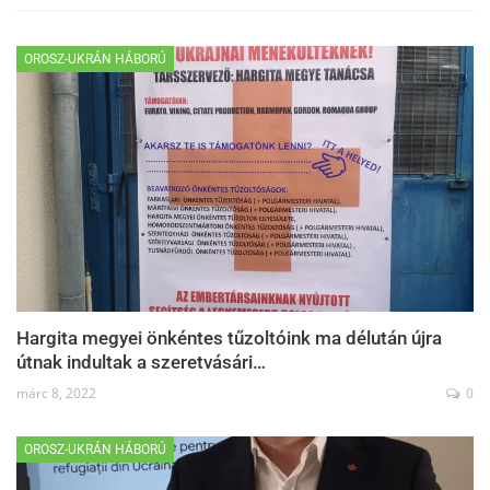
OROSZ-UKRÁN HÁBORÚ
Hargita megyei önkéntes tűzoltóink ma délután újra
útnak indultak a szeretvásári…
márc 8, 2022
0
OROSZ-UKRÁN HÁBORÚ