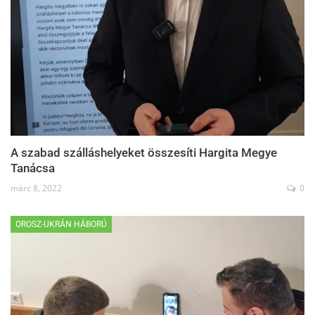
A szabad szálláshelyeket összesíti Hargita Megye
Tanácsa
márc 8, 2022
0
OROSZ-UKRÁN HÁBORÚ