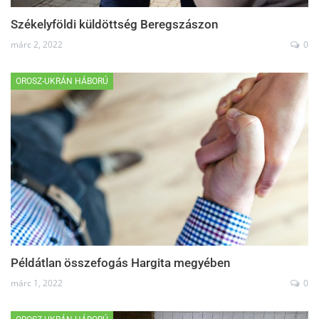
Székelyföldi küldöttség Beregszászon
márc 2, 2022
0
OROSZ-UKRÁN HÁBORÚ
Példátlan összefogás Hargita megyében
márc 1, 2022
0