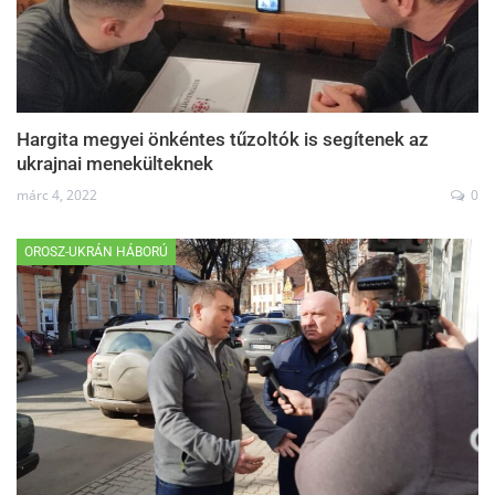
Hargita megyei önkéntes tűzoltók is segítenek az
ukrajnai menekülteknek
márc 4, 2022
0
OROSZ-UKRÁN HÁBORÚ