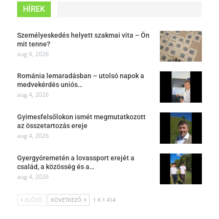
HÍREK
Személyeskedés helyett szakmai vita – Ön
mit tenne?
aug 6, 2026
Románia lemaradásban – utolsó napok a
medvekérdés uniós…
aug 4, 2026
Gyimesfelsőlokon ismét megmutatkozott
az összetartozás ereje
aug 4, 2026
Gyergyóremetén a lovassport erejét a
család, a közösség és a…
aug 4, 2026
ELŐZŐ
KÖVETKEZŐ
1 A 1 414