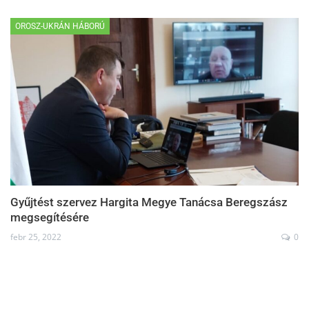
OROSZ-UKRÁN HÁBORÚ
Gyűjtést szervez Hargita Megye Tanácsa Beregszász
megsegítésére
febr 25, 2022
0