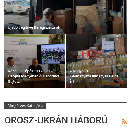
Újabb Segítség Beregszásznak!
Közös Fellépés És Cselekvés
A Negyedik
Hargita Megyében A Háborútól
Adományszállítmány Is Célba
Sújtott…
Ért
Böngészés Kategória
OROSZ-UKRÁN HÁBORÚ