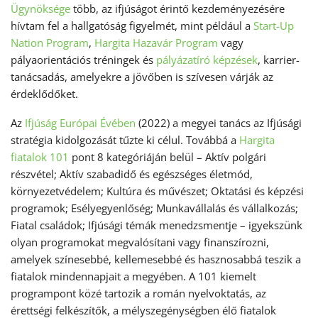
Ügynöksége
több, az ifjúságot érintő kezdeményezésére
hívtam fel a hallgatóság figyelmét, mint például a
Start-Up
Nation Program
,
Hargita Hazavár Program
vagy
pályaorientációs tréningek és
pályázatíró képzések
, karrier-
tanácsadás, amelyekre a jövőben is szívesen várják az
érdeklődőket.
Az
Ifjúság Európai Évében
(2022) a megyei tanács az Ifjúsági
stratégia kidolgozását tűzte ki célul. Továbbá a
Hargita
fiatalok 101
pont 8 kategóriáján belül – Aktív polgári
részvétel; Aktív szabadidő és egészséges életmód,
környezetvédelem; Kultúra és művészet; Oktatási és képzési
programok; Esélyegyenlőség; Munkavállalás és vállalkozás;
Fiatal családok; Ifjúsági témák menedzsmentje – igyekszünk
olyan programokat megvalósítani vagy finanszírozni,
amelyek színesebbé, kellemesebbé és hasznosabbá teszik a
fiatalok mindennapjait a megyében. A 101 kiemelt
programpont közé tartozik a román nyelvoktatás, az
érettségi felkészítők, a mélyszegénységben élő fiatalok