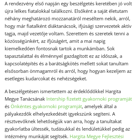
A rendezvény első napján egy beszélgetés keretében jó volt
újra lelkes fiatalokkal találkozni. Elsőként a saját életutam
néhány meghatározó mozzanatáról meséltem nekik, arról,
hogy már fiatalként diáktanácsok, ifjúsági szervezetek aktív
tagja, majd vezetője voltam. Szerettem és szeretek tenni a
közösségünkért, az ifjúságért, amit a mai napig
kiemelkedően fontosnak tartok a munkámban. Sok
tapasztalattal és élménnyel gazdagított ez az időszak, a
kapcsolatépítés és a barátságkötés mellett sokat tanultam
elsősorban önmagamról és arról, hogy hogyan kezeljem az
esetleges kudarcokat és nehézségeket.
A beszélgetésen ismertettem az érdeklődőkkel Hargita
Megye Tanácsának
Intership fizetett gyakornoki programját
és
Önkéntes gyakornoki programját
, amelyek által a
pályakezdők elhelyezkedését igyekszünk segíteni. A
résztvevőknek lehetőségük van arra, hogy a tanultakat
gyakorlatba ültessék, tudásukkal és lendületükkel pedig az
intézmény munkáját segítsék.
Hargita Megye Fejlesztési