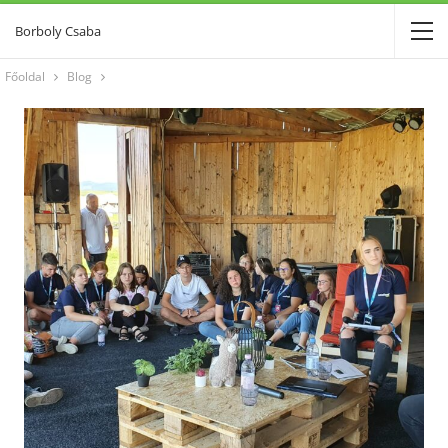
Borboly Csaba
Főoldal
Blog