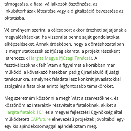
támogatása, a fiatal vállalkozók ösztönzése, az
inkubátorházak létesítése vagy a digitalizáció bevezetése az
oktatásba.
Véleményem szerint, a célcsoport akkor érezheti sajátjának a
megvalósításokat, ha viszontlát benne saját gondolatokat,
elképzeléseket. Annak érdekében, hogy a döntéshozatalban
is megmutatkozzék az ifjúság akarata, a projekt részeként
létrehozzuk
Hargita Megye Ifjúsági Tanácsát
. A
fesztiválozóknak felhívtam a figyelmét a korábban már
működő, a következő hetekben pedig újraalakuló ifjúsági
tanácsunkra, amelynek feladata lesz konkrét javaslatokkal
szolgálni a fiatalokat érintő legfontosabb témaköröket.
Meg szeretném köszönni a meghívást a szervezőknek, és
köszönöm az interaktív részvételt a fiataloknak, akiket a
Hargita fiatalok 101
és a megyei fejlesztési ügynökség által
működtetett
CAPfuture
elnevezésű projektek jóvoltából egy-
egy kis ajándékcsomaggal ajándékoztam meg.