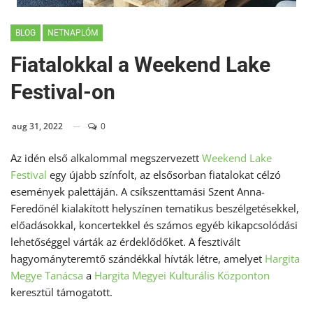
BLOG
NETNAPLÓM
Fiatalokkal a Weekend Lake
Festival-on
aug 31, 2022
0
Az idén első alkalommal megszervezett
Weekend Lake
Festival
egy újabb színfolt, az elsősorban fiatalokat célzó
események palettáján. A csíkszenttamási Szent Anna-
Feredőnél kialakított helyszínen tematikus beszélgetésekkel,
előadásokkal, koncertekkel és számos egyéb kikapcsolódási
lehetőséggel várták az érdeklődőket. A fesztivált
hagyományteremtő szándékkal hívták létre, amelyet
Hargita
Megye Tanácsa
a
Hargita Megyei Kulturális Központon
keresztül támogatott.