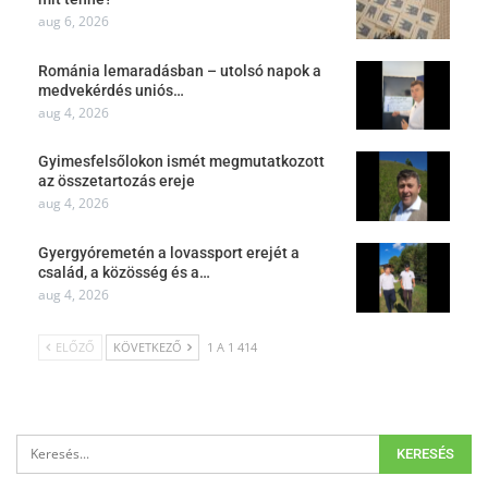
aug 6, 2026
Románia lemaradásban – utolsó napok a
medvekérdés uniós…
aug 4, 2026
Gyimesfelsőlokon ismét megmutatkozott
az összetartozás ereje
aug 4, 2026
Gyergyóremetén a lovassport erejét a
család, a közösség és a…
aug 4, 2026
ELŐZŐ
KÖVETKEZŐ
1 A 1 414