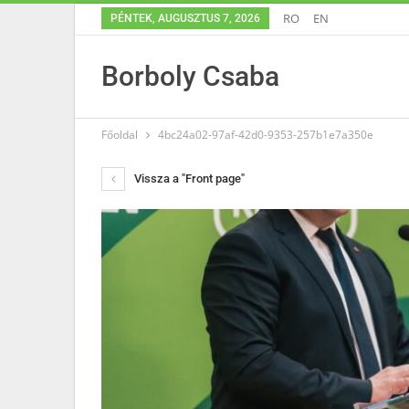
RO
EN
PÉNTEK, AUGUSZTUS 7, 2026
Borboly Csaba
Főoldal
4bc24a02-97af-42d0-9353-257b1e7a350e
Vissza a "Front page"