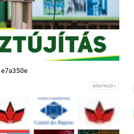
1e7a350e
KÖVETKEZŐ