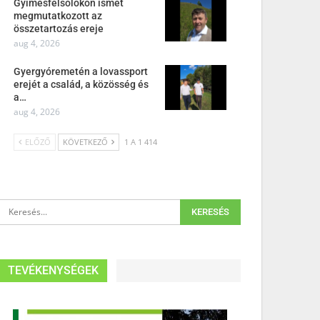
Gyimesfelsőlokon ismét
megmutatkozott az
összetartozás ereje
aug 4, 2026
Gyergyóremetén a lovassport
erejét a család, a közösség és
a…
aug 4, 2026
ELŐZŐ
KÖVETKEZŐ
1 A 1 414
TEVÉKENYSÉGEK