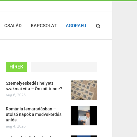
CSALÁD
KAPCSOLAT
AGORAEU
HÍREK
Személyeskedés helyett
szakmai vita – Ön mit tenne?
aug 6, 2026
Románia lemaradásban –
utolsó napok a medvekérdés
uniós…
aug 4, 2026