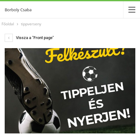
Borboly Csaba
Főoldal
tippverseny
Vissza a "Front page"