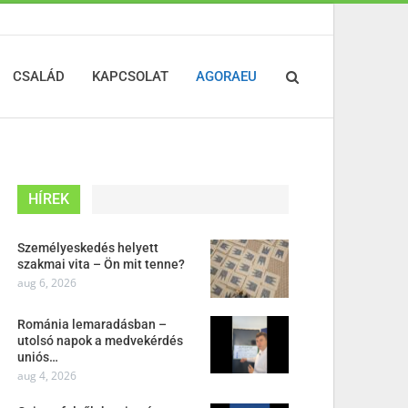
CSALÁD
KAPCSOLAT
AGORAEU
HÍREK
Személyeskedés helyett
szakmai vita – Ön mit tenne?
aug 6, 2026
Románia lemaradásban –
utolsó napok a medvekérdés
uniós…
aug 4, 2026