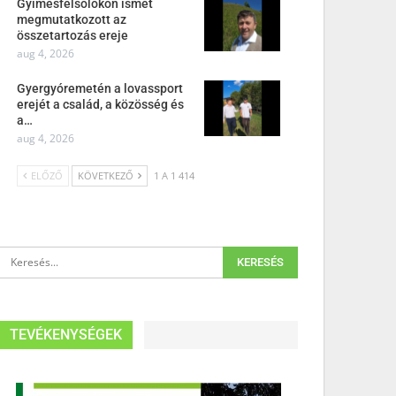
Gyimesfelsőlokon ismét
megmutatkozott az
összetartozás ereje
aug 4, 2026
Gyergyóremetén a lovassport
erejét a család, a közösség és
a…
aug 4, 2026
ELŐZŐ
KÖVETKEZŐ
1 A 1 414
TEVÉKENYSÉGEK