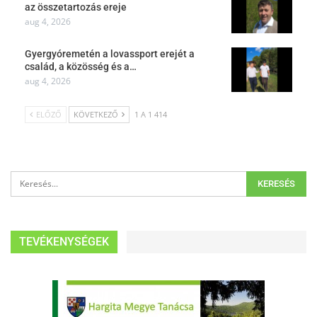
az összetartozás ereje
aug 4, 2026
Gyergyóremetén a lovassport erejét a
család, a közösség és a…
aug 4, 2026
ELŐZŐ
KÖVETKEZŐ
1 A 1 414
TEVÉKENYSÉGEK