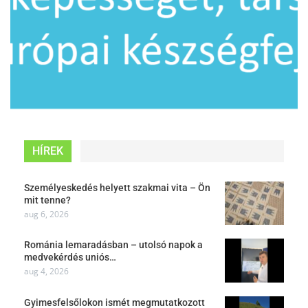
HÍREK
Személyeskedés helyett szakmai vita – Ön
mit tenne?
aug 6, 2026
Románia lemaradásban – utolsó napok a
medvekérdés uniós…
aug 4, 2026
Gyimesfelsőlokon ismét megmutatkozott