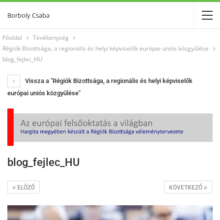
Borboly Csaba
Főoldal
Tevékenység
Régiók Bizottsága, a regionális és helyi képviselők európai uniós közgyűlése
blog_fejlec_HU
Vissza a "Régiók Bizottsága, a regionális és helyi képviselők
európai uniós közgyűlése"
blog_fejlec_HU
ELŐZŐ
KÖVETKEZŐ