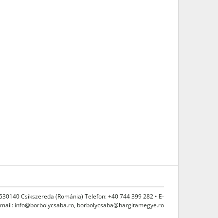
 530140 Csíkszereda (Románia) Telefon: +40 744 399 282 • E-
mail:
info@borbolycsaba.ro
,
borbolycsaba@hargitamegye.ro