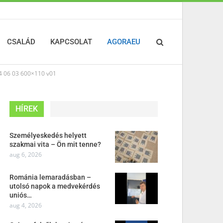
CSALÁD
KAPCSOLAT
AGORAEU
 06 03 600×110 v01
HÍREK
Személyeskedés helyett
szakmai vita – Ön mit tenne?
aug 6, 2026
Románia lemaradásban –
utolsó napok a medvekérdés
uniós…
aug 4, 2026