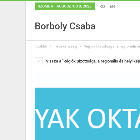
RO
EN
SZOMBAT, AUGUSZTUS 8, 2026
Borboly Csaba
Főoldal
Tevékenység
Régiók Bizottsága, a regionális 
Vissza a "Régiók Bizottsága, a regionális és helyi ké