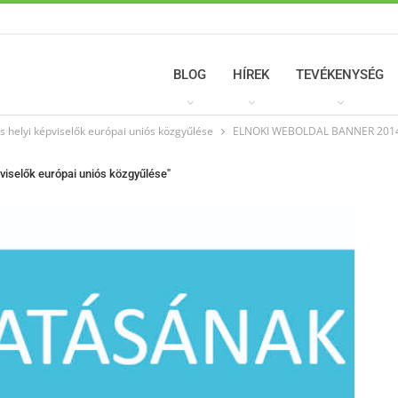
BLOG
HÍREK
TEVÉKENYSÉG
és helyi képviselők európai uniós közgyűlése
ELNOKI WEBOLDAL BANNER 2014
pviselők európai uniós közgyűlése"