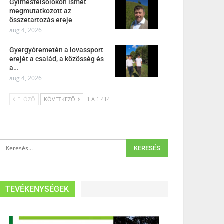
Gyimesfelsőlokon ismét
megmutatkozott az
összetartozás ereje
aug 4, 2026
Gyergyóremetén a lovassport
erejét a család, a közösség és
a…
aug 4, 2026
ELŐZŐ
KÖVETKEZŐ
1 A 1 414
TEVÉKENYSÉGEK