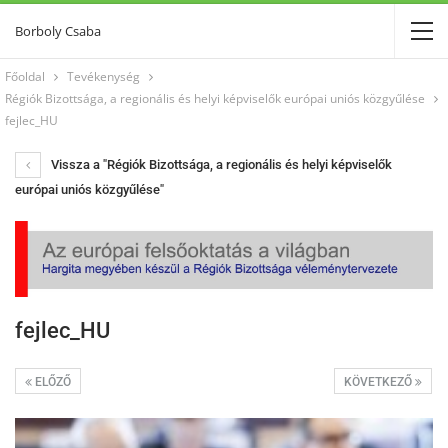
Borboly Csaba
Főoldal
Tevékenység
Régiók Bizottsága, a regionális és helyi képviselők európai uniós közgyűlése
fejlec_HU
Vissza a "Régiók Bizottsága, a regionális és helyi képviselők
európai uniós közgyűlése"
fejlec_HU
ELŐZŐ
KÖVETKEZŐ