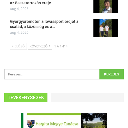
az összetartozás ereje
aug 4, 2026
Gyergyóremetén a lovassport erejét a
család, a közösség és a…
aug 4, 2026
ELŐZŐ
KÖVETKEZŐ
1 A 1 414
TEVÉKENYSÉGEK