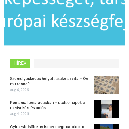
HÍREK
Személyeskedés helyett szakmai vita – Ön
mit tenne?
aug 6, 2026
Románia lemaradásban – utolsó napok a
medvekérdés uniós…
aug 4, 2026
Gyimesfelsőlokon ismét megmutatkozott