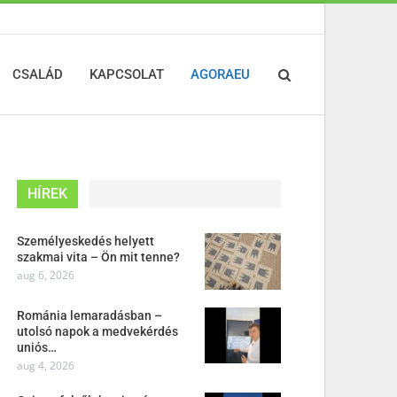
CSALÁD
KAPCSOLAT
AGORAEU
HÍREK
Személyeskedés helyett
szakmai vita – Ön mit tenne?
aug 6, 2026
Románia lemaradásban –
utolsó napok a medvekérdés
uniós…
aug 4, 2026