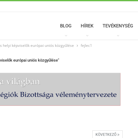
BLOG
HÍREK
TEVÉKENYSÉG
és helyi képviselők európai uniós közgyűlése
fejlec1
pviselők európai uniós közgyűlése"
KÖVETKEZŐ