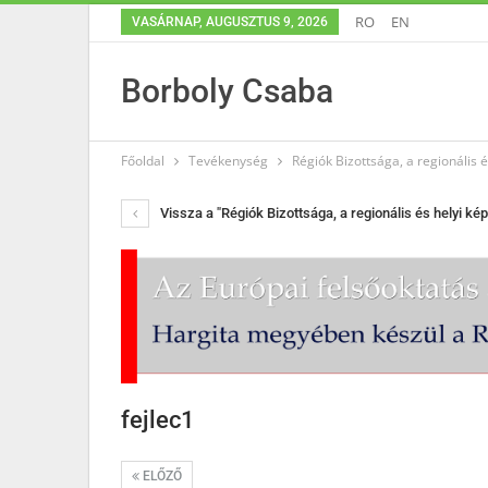
RO
EN
VASÁRNAP, AUGUSZTUS 9, 2026
Borboly Csaba
Főoldal
Tevékenység
Régiók Bizottsága, a regionális 
Vissza a "Régiók Bizottsága, a regionális és helyi ké
fejlec1
ELŐZŐ