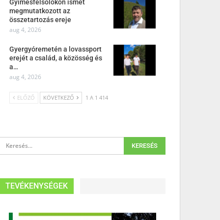
Gyimesfelsőlokon ismét
megmutatkozott az
összetartozás ereje
aug 4, 2026
Gyergyóremetén a lovassport
erejét a család, a közösség és
a…
aug 4, 2026
ELŐZŐ
KÖVETKEZŐ
1 A 1 414
TEVÉKENYSÉGEK