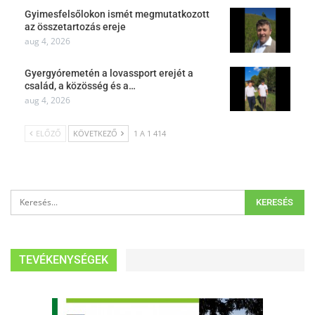
Gyimesfelsőlokon ismét megmutatkozott
az összetartozás ereje
aug 4, 2026
Gyergyóremetén a lovassport erejét a
család, a közösség és a…
aug 4, 2026
ELŐZŐ
KÖVETKEZŐ
1 A 1 414
TEVÉKENYSÉGEK