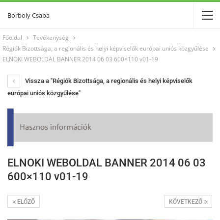
Borboly Csaba
Főoldal
Tevékenység
Régiók Bizottsága, a regionális és helyi képviselők európai uniós közgyűlése
ELNOKI WEBOLDAL BANNER 2014 06 03 600×110 v01-19
Vissza a "Régiók Bizottsága, a regionális és helyi képviselők
európai uniós közgyűlése"
ELNOKI WEBOLDAL BANNER 2014 06 03
600×110 v01-19
ELŐZŐ
KÖVETKEZŐ