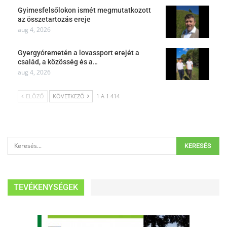
Gyimesfelsőlokon ismét megmutatkozott
az összetartozás ereje
aug 4, 2026
Gyergyóremetén a lovassport erejét a
család, a közösség és a…
aug 4, 2026
ELŐZŐ
KÖVETKEZŐ
1 A 1 414
TEVÉKENYSÉGEK