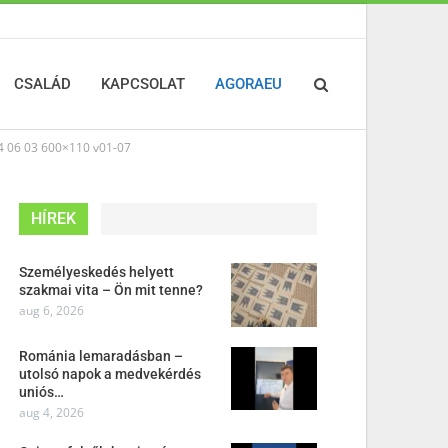
CSALÁD
KAPCSOLAT
AGORAEU
06 03 600×110 v01-07
HÍREK
Személyeskedés helyett
szakmai vita – Ön mit tenne?
aug 6, 2026
Románia lemaradásban –
utolsó napok a medvekérdés
uniós…
aug 4, 2026