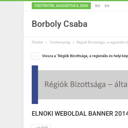
RO
EN
CSÜTÖRTÖK, AUGUSZTUS 6, 2026
Borboly Csaba
Főoldal
Tevékenység
Régiók Bizottsága, a regionális 
Vissza a "Régiók Bizottsága, a regionális és helyi ké
ELNOKI WEBOLDAL BANNER 2014 