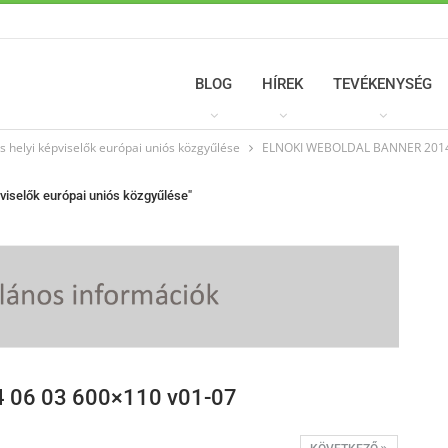
BLOG
HÍREK
TEVÉKENYSÉG
és helyi képviselők európai uniós közgyűlése
ELNOKI WEBOLDAL BANNER 2014 
pviselők európai uniós közgyűlése"
06 03 600×110 v01-07