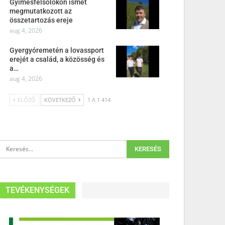
Gyimesfelsőlokon ismét
megmutatkozott az
összetartozás ereje
aug 4, 2026
Gyergyóremetén a lovassport
erejét a család, a közösség és
a…
aug 4, 2026
ELŐZŐ
KÖVETKEZŐ
1 A 1 414
TEVÉKENYSÉGEK