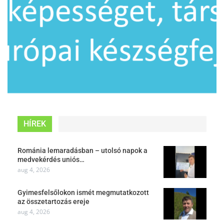
HÍREK
Románia lemaradásban – utolsó napok a
medvekérdés uniós…
aug 4, 2026
Gyimesfelsőlokon ismét megmutatkozott
az összetartozás ereje
aug 4, 2026