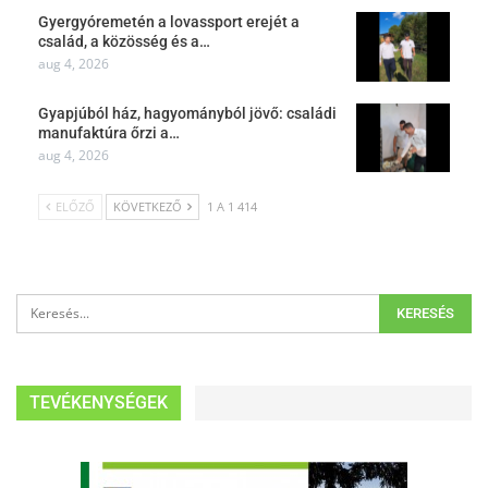
Gyergyóremetén a lovassport erejét a
család, a közösség és a…
aug 4, 2026
Gyapjúból ház, hagyományból jövő: családi
manufaktúra őrzi a…
aug 4, 2026
ELŐZŐ
KÖVETKEZŐ
1 A 1 414
TEVÉKENYSÉGEK