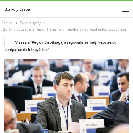
Borboly Csaba
Főoldal
Tevékenység
Régiók Bizottsága, a regionális és helyi képviselők európai uniós közgyűlése
Vissza a "Régiók Bizottsága, a regionális és helyi képviselők
európai uniós közgyűlése"