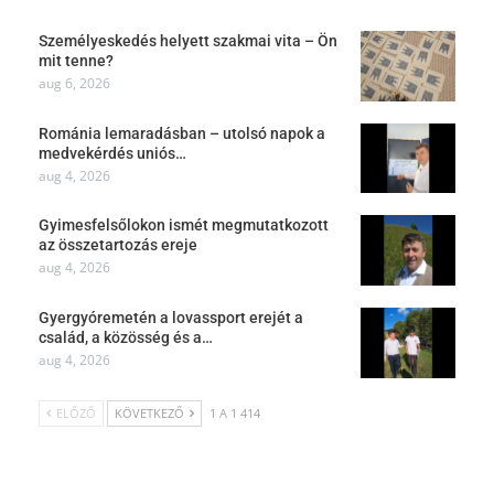
Személyeskedés helyett szakmai vita – Ön
mit tenne?
aug 6, 2026
Románia lemaradásban – utolsó napok a
medvekérdés uniós…
aug 4, 2026
Gyimesfelsőlokon ismét megmutatkozott
az összetartozás ereje
aug 4, 2026
Gyergyóremetén a lovassport erejét a
család, a közösség és a…
aug 4, 2026
ELŐZŐ
KÖVETKEZŐ
1 A 1 414