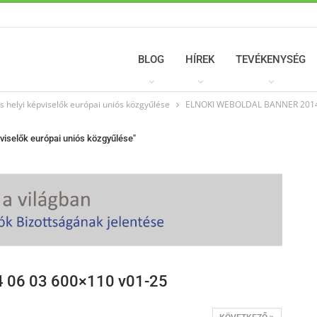
BLOG
HÍREK
TEVÉKENYSÉG
és helyi képviselők európai uniós közgyűlése
ELNOKI WEBOLDAL BANNER 2014 
pviselők európai uniós közgyűlése"
06 03 600×110 v01-25