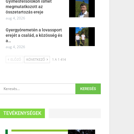
Gyimesfelsőlokon ismét
megmutatkozott az
összetartozás ereje
aug 4, 2026
Gyergyóremetén a lovassport
erejét a család, a közösség és
a…
aug 4, 2026
ELŐZŐ
KÖVETKEZŐ
1 A 1 414
TEVÉKENYSÉGEK