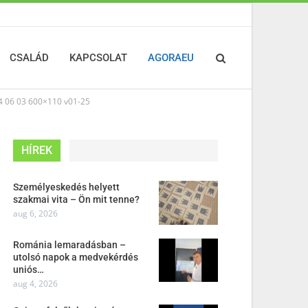
CSALÁD
KAPCSOLAT
AGORAEU
06 03 600×110 v01-25
HÍREK
Személyeskedés helyett
szakmai vita – Ön mit tenne?
aug 6, 2026
Románia lemaradásban –
utolsó napok a medvekérdés
uniós…
aug 4, 2026