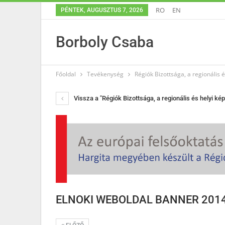
RO
EN
PÉNTEK, AUGUSZTUS 7, 2026
Borboly Csaba
Főoldal
Tevékenység
Régiók Bizottsága, a regionális 
Vissza a "Régiók Bizottsága, a regionális és helyi ké
ELNOKI WEBOLDAL BANNER 2014 