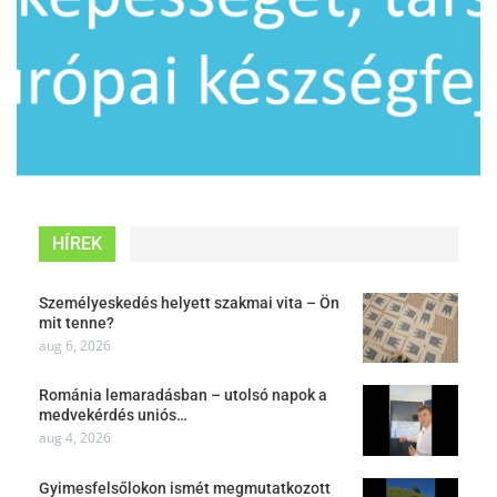
HÍREK
Személyeskedés helyett szakmai vita – Ön
mit tenne?
aug 6, 2026
Románia lemaradásban – utolsó napok a
medvekérdés uniós…
aug 4, 2026
Gyimesfelsőlokon ismét megmutatkozott