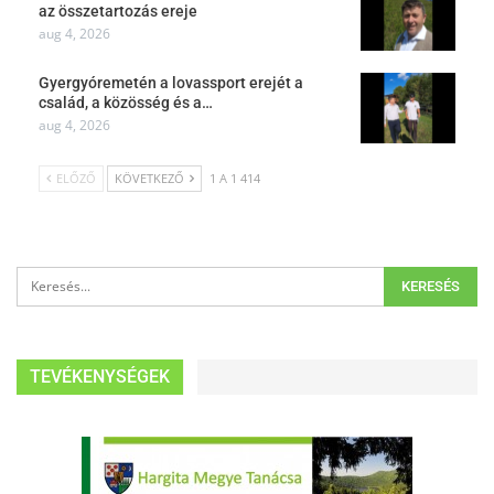
az összetartozás ereje
aug 4, 2026
Gyergyóremetén a lovassport erejét a
család, a közösség és a…
aug 4, 2026
ELŐZŐ
KÖVETKEZŐ
1 A 1 414
TEVÉKENYSÉGEK