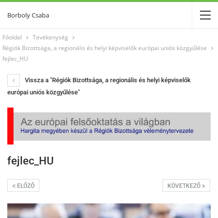
Borboly Csaba
Főoldal
Tevékenység
Régiók Bizottsága, a regionális és helyi képviselők európai uniós közgyűlése
fejlec_HU
Vissza a "Régiók Bizottsága, a regionális és helyi képviselők
európai uniós közgyűlése"
fejlec_HU
ELŐZŐ
KÖVETKEZŐ